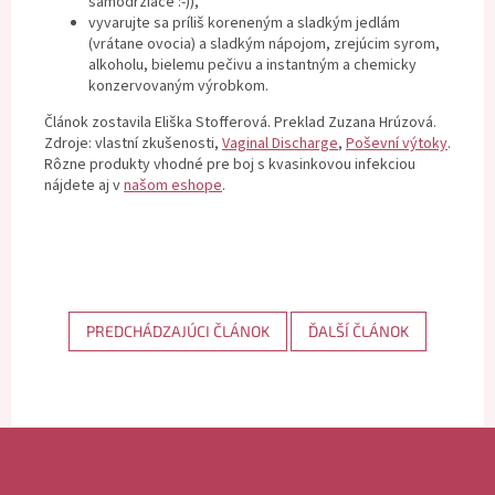
samodržiace :-)),
vyvarujte sa príliš koreneným a sladkým jedlám
(vrátane ovocia) a sladkým nápojom, zrejúcim syrom,
alkoholu, bielemu pečivu a instantným a chemicky
konzervovaným výrobkom.
Článok zostavila Eliška Stofferová. Preklad Zuzana Hrúzová.
Zdroje: vlastní zkušenosti,
Vaginal Discharge
,
Poševní výtoky
.
Rôzne produkty vhodné pre boj s kvasinkovou infekciou
nájdete aj v
našom eshope
.
PREDCHÁDZAJÚCI ČLÁNOK
ĎALŠÍ ČLÁNOK
Z
á
p