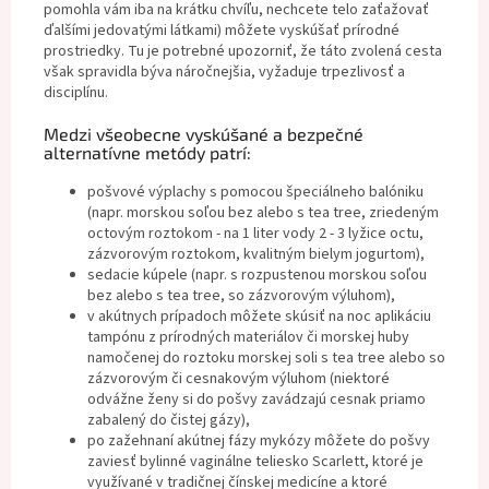
pomohla vám iba na krátku chvíľu, nechcete telo zaťažovať
ďalšími jedovatými látkami) môžete vyskúšať prírodné
prostriedky. Tu je potrebné upozorniť, že táto zvolená cesta
však spravidla býva náročnejšia, vyžaduje trpezlivosť a
disciplínu.
Medzi všeobecne vyskúšané a bezpečné
alternatívne metódy patrí:
pošvové výplachy s pomocou špeciálneho balóniku
(napr. morskou soľou bez alebo s tea tree, zriedeným
octovým roztokom - na 1 liter vody 2 - 3 lyžice octu,
zázvorovým roztokom, kvalitným bielym jogurtom),
sedacie kúpele (napr. s rozpustenou morskou soľou
bez alebo s tea tree, so zázvorovým výluhom),
v akútnych prípadoch môžete skúsiť na noc aplikáciu
tampónu z prírodných materiálov či morskej huby
namočenej do roztoku morskej soli s tea tree alebo so
zázvorovým či cesnakovým výluhom (niektoré
odvážne ženy si do pošvy zavádzajú cesnak priamo
zabalený do čistej gázy),
po zažehnaní akútnej fázy mykózy môžete do pošvy
zaviesť bylinné vaginálne teliesko Scarlett, ktoré je
využívané v tradičnej čínskej medicíne a ktoré