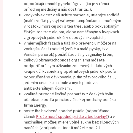
odporúčajú i mnohí gynekológovia (čo je v rámci
prírodnej medicíny u nás dosť rarita...),
kedykoľvek cez deň ucítite svrbenie, utierajte rodidlá
(malé i veľké pysky) vatovým tampónikom namočeným
v roztoku morskej soli s tea tree, alebo pokvapkaným
čistým tea tree olejom, alebo namáčaným v kvapkách
z grepových jadierok či v dubových kvapkách,
v miernejších fázach a tiaž ako prevenciu môžete na
vonkajšiu časť rodidiel (veľké a malé pysky, tzv.
Venušin pahorok) použiť špeciálny vaginálny krém,
celkovú obranyschopnosť organizmu môžete
podporiť orálnym užívaním zmienených dubových
kvapiek či kvapiek z grapefruitových jadierok podľa
odporučeného dávkovania, pitím zázvorového čaju,
jedením cesnaku a cibule a iných plodov s
antibakteriálnymi účinkami,
kvalitné prírodné liečivé preparáty z českých bylín
pôsobiace podľa princípov čínskej medicíny ponúka
firma Energy,
noste iba bavlnené spodné prádlo (odporúčame
článok
Prečo nosiť spodné prádlo z bio bavlny?
) a v
maximálnej možnej miere voľné sukne bez silonových
pančúch (v prípade nutnosti môžete použiť