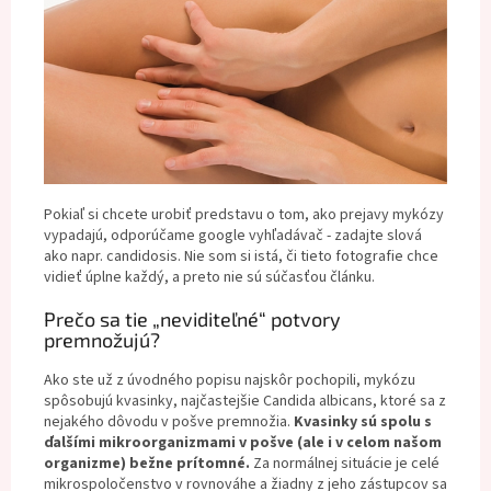
Pokiaľ si chcete urobiť predstavu o tom, ako prejavy mykózy
vypadajú, odporúčame google vyhľadávač - zadajte slová
ako napr. candidosis. Nie som si istá, či tieto fotografie chce
vidieť úplne každý, a preto nie sú súčasťou článku.
Prečo sa tie „neviditeľné“ potvory
premnožujú?
Ako ste už z úvodného popisu najskôr pochopili, mykózu
spôsobujú kvasinky, najčastejšie Candida albicans, ktoré sa z
nejakého dôvodu v pošve premnožia.
Kvasinky sú spolu s
ďalšími mikroorganizmami v pošve (ale i v celom našom
organizme) bežne prítomné.
Za normálnej situácie je celé
mikrospoločenstvo v rovnováhe a žiadny z jeho zástupcov sa