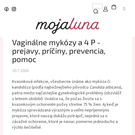
Prejsť
na
obsah
Vaginálne mykózy a 4 P -
prejavy, príčiny, prevencia,
pomoc
30.7.2018
Kvasinkové infekcie, všeobecne známe ako mykóza či
kandidóza (podľa najbežnejšieho pôvodcu
Candida albicans
),
patria medzi najčastejšie gynekologické problémy (obzvlášť
v letnom období). Uvádza sa, že počas života sa s
kvasinkovým ochorením pošvy stretne 75 % žien. Aj keď je
mykóza sprevádzaná výraznými a veľmi nepríjemnými
prejavmi, ktoré naozaj dokážu potrápiť, nejedná sa o
závažné ochorenie, ktoré je naviac pomerne jednoducho a
rýchlo liečiteľné.