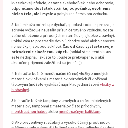
kvasinkovej infekcie, ostatne akéhokoľvek iného ochorenia,
odporúčame
dostatok spánku, odpočinku, uvoľnenia
nielen tela, ale i mysle
a pohybu na čerstvom vzduchu.
3. Nielen koža potrebuje dýchať, aj oblasť rodidiel pre svoje
zdravie vyžaduje neustály prísun čerstvého vzduchu. Noste
voľné oblečenie z prírodných materiálov (najlepšie z bavlny).
Pokiaľ vám to prostredie dovolí, choďte nahé alebo nenoste
nohavičky (napr. pod sukňou).
Čas od času vystavte svoje
prirodzenie slnečnému kúpeľu
(pokiaľ ste si tento luxus
ešte nedopriali, skúste to!, budete prekvapené, o akú
skutočne príjemnú záležitosť sa jedná :-)).
4. Nahraďte bežné menštruačné (či iné) vložky z umelých
materiálov vložkami z materiálov prírodných či vložkami
látkovými (môžete vyskúšať napríklad jednorázové
vložky z
biobavlny
).
5.Nahraďte bežné tampóny z umelých a chlórom bielených
materiálov, tampónmi z materiálov čisto prírodných,
menštruačnou hubou
alebo
menštruačným kalíškom
.
6. Ako preventívny i liečebný a vysoko účinný prostriedok
môžeme vrelo odporučiť bylinné vaginálne teliesko Scarlett.