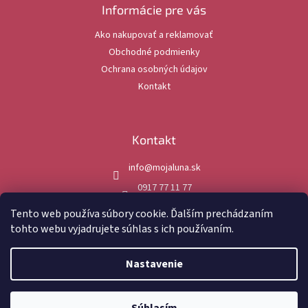
ä
Informácie pre vás
t
Ako nakupovať a reklamovať
i
Obchodné podmienky
e
Ochrana osobných údajov
Kontakt
Kontakt
info
@
mojaluna.sk
0917 77 11 77
mojaluna.sk
Tento web používa súbory cookie. Ďalším prechádzaním
tohto webu vyjadrujete súhlas s ich používaním.
Nastavenie
Vytvoril Shoptet