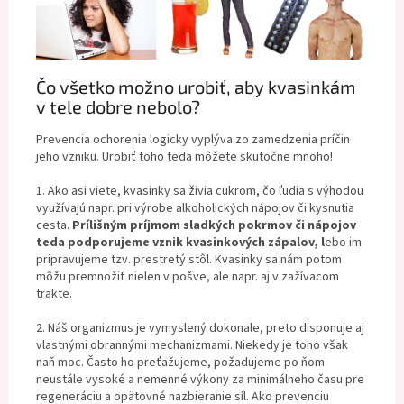
Čo všetko možno urobiť, aby kvasinkám
v tele dobre nebolo?
Prevencia ochorenia logicky vyplýva zo zamedzenia príčin
jeho vzniku. Urobiť toho teda môžete skutočne mnoho!
1. Ako asi viete, kvasinky sa živia cukrom, čo ľudia s výhodou
využívajú napr. pri výrobe alkoholických nápojov či kysnutia
cesta.
Prílišným príjmom sladkých pokrmov či nápojov
teda podporujeme vznik kvasinkových zápalov, l
ebo im
pripravujeme tzv. prestretý stôl. Kvasinky sa nám potom
môžu premnožiť nielen v pošve, ale napr. aj v zažívacom
trakte.
2. Náš organizmus je vymyslený dokonale, preto disponuje aj
vlastnými obrannými mechanizmami. Niekedy je toho však
naň moc. Často ho preťažujeme, požadujeme po ňom
neustále vysoké a nemenné výkony za minimálneho času pre
regeneráciu a opätovné nazbieranie síl. Ako prevenciu