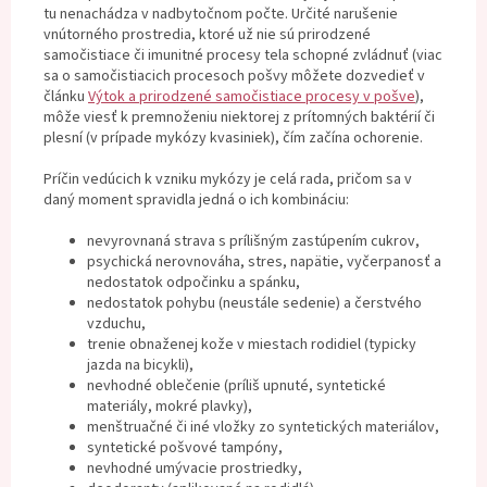
tu nenachádza v nadbytočnom počte. Určité narušenie
vnútorného prostredia, ktoré už nie sú prirodzené
samočistiace či imunitné procesy tela schopné zvládnuť (viac
sa o samočistiacich procesoch pošvy môžete dozvedieť v
článku
Výtok a prirodzené samočistiace procesy v pošve
),
môže viesť k premnoženiu niektorej z prítomných baktérií či
plesní (v prípade mykózy kvasiniek), čím začína ochorenie.
Príčin vedúcich k vzniku mykózy je celá rada, pričom sa v
daný moment spravidla jedná o ich kombináciu:
nevyrovnaná strava s prílišným zastúpením cukrov,
psychická nerovnováha, stres, napätie, vyčerpanosť a
nedostatok odpočinku a spánku,
nedostatok pohybu (neustále sedenie) a čerstvého
vzduchu,
trenie obnaženej kože v miestach rodidiel (typicky
jazda na bicykli),
nevhodné oblečenie (príliš upnuté, syntetické
materiály, mokré plavky),
menštruačné či iné vložky zo syntetických materiálov,
syntetické pošvové tampóny,
nevhodné umývacie prostriedky,