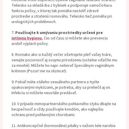
Teliesko sa skladá iba z byliniek a podporuje samočistiacu
funkciu pošvy, v ktorej tak pomáha nastoliť zdravé
prostredie a stratenú rovnováhu. Teliesko tiež pomáha pri
urologických problémoch.
7.
Používajte k umývaniu prostriedky určené pre
intímnu hygienu
, čas od času si môžete ako prevenciu
urobiť výplach pošvy.
8. Rovnako ako si každý večer ošetrujete pleť vašej tváre,
venujte pozornosť aj svojmu prirodzeniu (ostatne vďačíte mu
za mnohé). Môžete ho napr. natierať špeciálnym vaginálnym
krémom (Pozor! nie na sliznice!).
9. Pokiaľ máte stáleho sexuálneho partnera a trpíte
opakovanými mykózami, je potreba, aby sa preliečil aj on.
Infekciu si môžete neustále predávať.
10. V prípade mimopartnerského pohlavného styku dbajte na
bezpečnosť a vždy používajte kondóm, ako najlepšiu
ochranu pred pohlavnými chorobami.
11. Antikoncepčné (hormonálne) pilulky v našom tele narobia