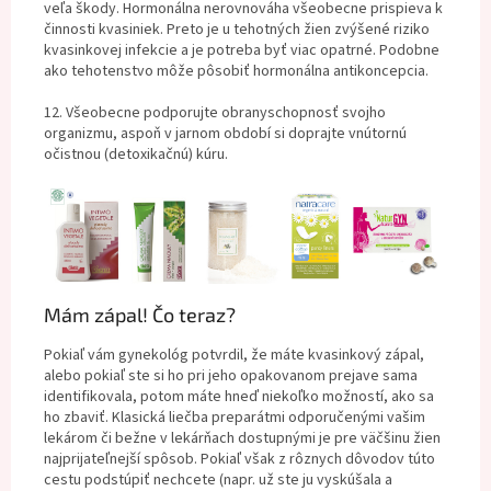
veľa škody. Hormonálna nerovnováha všeobecne prispieva k
činnosti kvasiniek. Preto je u tehotných žien zvýšené riziko
kvasinkovej infekcie a je potreba byť viac opatrné. Podobne
ako tehotenstvo môže pôsobiť hormonálna antikoncepcia.
12. Všeobecne podporujte obranyschopnosť svojho
organizmu, aspoň v jarnom období si doprajte vnútornú
očistnou (detoxikačnú) kúru.
Mám zápal! Čo teraz?
Pokiaľ vám gynekológ potvrdil, že máte kvasinkový zápal,
alebo pokiaľ ste si ho pri jeho opakovanom prejave sama
identifikovala, potom máte hneď niekoľko možností, ako sa
ho zbaviť. Klasická liečba preparátmi odporučenými vašim
lekárom či bežne v lekárňach dostupnými je pre väčšinu žien
najprijateľnejší spôsob. Pokiaľ však z rôznych dôvodov túto
cestu podstúpiť nechcete (napr. už ste ju vyskúšala a