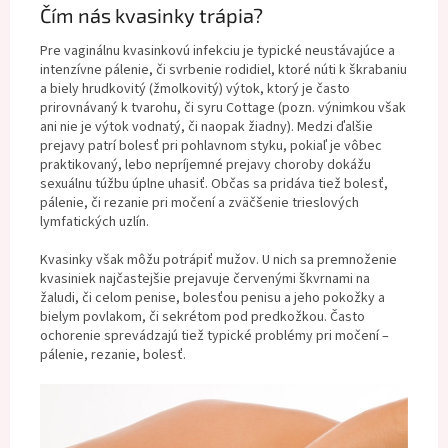
Čím nás kvasinky trápia?
Pre vaginálnu kvasinkovú infekciu je typické neustávajúce a
intenzívne pálenie, či svrbenie rodidiel, ktoré núti k škrabaniu
a biely hrudkovitý (žmolkovitý) výtok, ktorý je často
prirovnávaný k tvarohu, či syru Cottage (pozn. výnimkou však
ani nie je výtok vodnatý, či naopak žiadny). Medzi ďalšie
prejavy patrí bolesť pri pohlavnom styku, pokiaľ je vôbec
praktikovaný, lebo nepríjemné prejavy choroby dokážu
sexuálnu túžbu úplne uhasiť. Občas sa pridáva tiež bolesť,
pálenie, či rezanie pri močení a zväčšenie trieslových
lymfatických uzlín.
Kvasinky však môžu potrápiť mužov. U nich sa premnoženie
kvasiniek najčastejšie prejavuje červenými škvrnami na
žaludi, či celom penise, bolesťou penisu a jeho pokožky a
bielym povlakom, či sekrétom pod predkožkou. Často
ochorenie sprevádzajú tiež typické problémy pri močení –
pálenie, rezanie, bolesť.