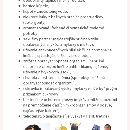
deodoranty (aplikované na rodidlá),
horúce kúpele,
kúpeľ v znečistenej vode,
niektoré látky z bežných pracích prostriedkov
(detergenty),
aromatizované, farbené či syntetické toaletné
potreby,
sexuálny partner (najčastejšia príčina vzniku
opakovaných mykóz a mykózy u mužov),
užívanie antikoncepčných piluliek či iná hormonálna
liečba (najčastejšie u žien v prechode),
znížená obranyschopnosť organizmu (napr. iné
ochorenie či pri/po liečbe antibiotikami, fajčenie,
užívanie návykových látok),
chudokrvnosť teda anémia (spôsobuje zníženú
obranyschopnosť organizmu),
cukrovka (opakovaný výskyt mykózy môže byť prvým
príznakom cukrovky),
bakteriálne ochorenie pošvy (mykóza môže upozorniť
na premnoženie ďalších mikroorganizmov v pošve,
najčastejšie baktérií),
tehotenstvo (najčastejší je výskyt v I. a III. tretine).