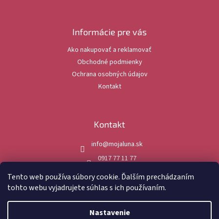
á
p
ä
Informácie pre vás
t
Ako nakupovať a reklamovať
i
Obchodné podmienky
e
Ochrana osobných údajov
Kontakt
Kontakt
info
@
mojaluna.sk
0917 77 11 77
mojaluna.sk
Tento web používa súbory cookie. Ďalším prechádzaním
tohto webu vyjadrujete súhlas s ich používaním.
Nastavenie