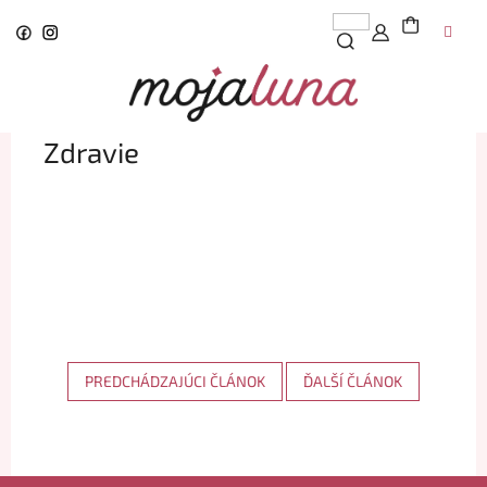
Prejsť
na
obsah
Zdravie
PREDCHÁDZAJÚCI ČLÁNOK
ĎALŠÍ ČLÁNOK
Z