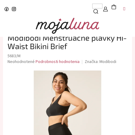
Prejsť
na
obsah
Modibodi Menštruačné plavky Hi-
Waist Bikini Brief
5683/M
Priemerné
Neohodnotené
Podrobnosti hodnotenia
Značka:
Modibodi
hodnotenie
produktu
je
0,0
z
5
hviezdičiek.