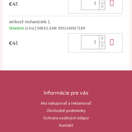
Do k
€41
velkost nohaviciek: L
Skladom
(1 ks)
| 5683/L
EAN:
9351343017189
Do k
€41
Z
á
p
ä
Informácie pre vás
t
Ako nakupovať a reklamovať
i
Obchodné podmienky
e
Ochrana osobných údajov
Kontakt