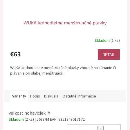
WUKA Jednodielne menštruačné plavky
Skladom
(1 ks)
€63
DETAIL
WUKA Jednodielne menštruačné plavky vhodné na kúpanie či
plávanie pri slabej menštruácii.
Varianty
Popis
Diskusia
Ostatné informácie
velkost nohaviciek: M
Skladom
(2 ks)
| 5683/M
EAN:
9351343017172