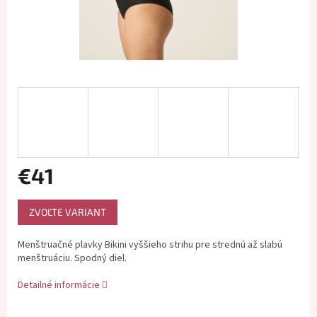
€41
Jednotková
ZVOĽTE VARIANT
cena:
Menštruačné plavky Bikini vyššieho strihu pre strednú až slabú
menštruáciu. Spodný diel.
Detailné informácie