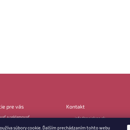
ie pre vás
Kontakt
vať a reklamovať
info
@
mojaluna.sk
podmienky
0917 77 11 77
oužíva súbory cookie. Ďalším prechádzaním tohto webu