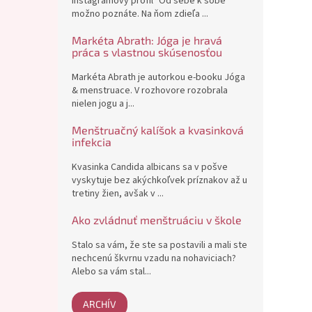
Instagramový profil "Od sebe k sobě"
možno poznáte. Na ňom zdieľa ...
Markéta Abrath: Jóga je hravá
práca s vlastnou skúsenosťou
Markéta Abrath je autorkou e-booku Jóga
& menstruace. V rozhovore rozobrala
nielen jogu a j...
Menštruačný kalíšok a kvasinková
infekcia
Kvasinka Candida albicans sa v pošve
vyskytuje bez akýchkoľvek príznakov až u
tretiny žien, avšak v ...
Ako zvládnuť menštruáciu v škole
Stalo sa vám, že ste sa postavili a mali ste
nechcenú škvrnu vzadu na nohaviciach?
Alebo sa vám stal...
ARCHÍV