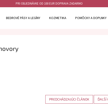
PRI OBJEDNÁVKE OD 100 EUR DOPRAVA ZADARMO
BEDROVÉ PÁSY A LEGÍNY
KOZMETIKA
POMÔCKY A DOPLNKY
hovory
PREDCHÁDZAJÚCI ČLÁNOK
ĎALŠÍ