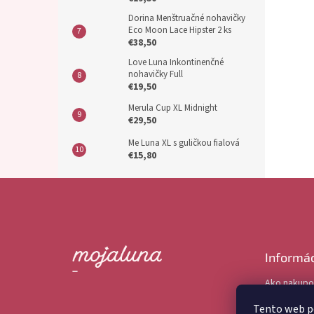
Dorina Menštruačné nohavičky
Eco Moon Lace Hipster 2 ks
€38,50
Love Luna Inkontinenčné
nohavičky Full
€19,50
Merula Cup XL Midnight
€29,50
Me Luna XL s guličkou fialová
€15,80
Z
á
p
ä
t
Informác
i
e
Ako nakupo
Obchodné 
Tento web p