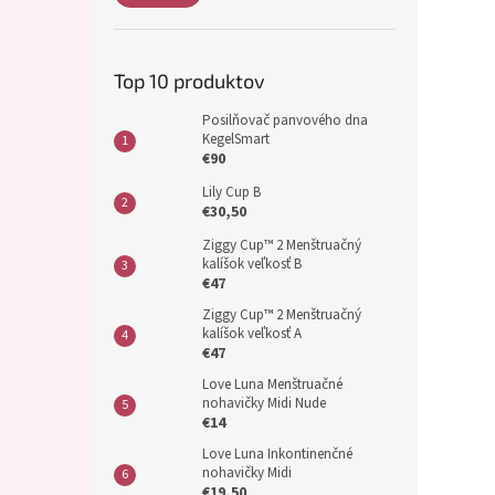
Top 10 produktov
Posilňovač panvového dna
KegelSmart
€90
Lily Cup B
€30,50
Ziggy Cup™ 2 Menštruačný
kalíšok veľkosť B
€47
Ziggy Cup™ 2 Menštruačný
kalíšok veľkosť A
€47
Love Luna Menštruačné
nohavičky Midi Nude
€14
Love Luna Inkontinenčné
nohavičky Midi
€19,50