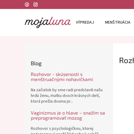
Prejsť
Domov
Blog
Rozhovory
na
obsah
VÝPREDAJ
MENŠTRUÁCIA
B
o
Roz
č
Blog
n
ý
Rozhovor - skúsenosti s
p
menštruačnými nohavičkami
a
Na začiatok by sme radi predstavili našu
n
hrdú ženu, matku dvoch krásnych detí,
e
ktorá prešla dvoma pr...
l
Vaginizmus je o hlave – snažím sa
preprogramovať mozog
Rozhovor s psychologičkou, ktorej