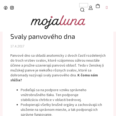
Prejsť
na
obsah
Svaly panvového dna
17.4.2017
Panvové dno sa skladá anatomicky z dvoch častí rozdelených
do troch vrstiev svalov, ktoré vzájomnou súhrou neustále
účinne a pružne uzavierajú panvovú oblasť. Teda v ženskej (i
mužskej) panve je niekoľko rôznych svalov, ktoré sa
dohromady nazývajú svaly panvového dna.
K čomu nám
slúžia?
Podieľajú sa na podpore vzniku správneho
vnútrobrušného tlaku. Ten podporuje
stabilizáciu chrbtice v oblasti bedrovej.
Podopierajú všetky brušné orgány a zachovávajú ich
uloženie na správnom mieste, a tak podporujú ich
správne fungovanie.