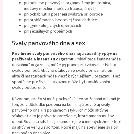
pri poklese panvových orgánov ženy (maternica,
močový mechúr, močová trubica, črevá)
pri ochabnutí a poranení svalstva pri pôrode
pri problémoch v bedrovej časti chrbtice
po gynekologických operáciach
pri sexuálnych problémoch
Svaly panvového dna a sex
Posilnené svaly panvového dna majú zásadný vplyv na
prežívanie a intenzitu orgazmu.
Pokiaľ teda žena nemôže
dosiahnuť orgazmus, môže jej práve precvičovanie týchto
svalov pomôcť. Aktívne sťahovanie svalov pri samotnom
akte či masturbácii môže viesť k rýchlejšiemu orgazmu. Tiež
spontánne prežívania orgazmu môže byť posilňovaním
svalov podporené.
Dôvodom, prečo si muži pochvaľujú sex so ženami od koní je
ten, že v dôsledku jazdenia na koni majú pevné aj svaly
panvového dna. Pri pohlavnom styku ich môžu aktívne
sťahovať a to je práve to potešenie, ktoré mnoho mužov
ocení. Rovnaká situácia je samozrejme u mnohých žien, ktoré
sa aktívne venujú športom, ktoré majú na spevnenie svalov
panvového dna vplyv.