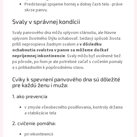
Predstavujú spojenie hornej a dolnej časti tela - práve
skrze panvu.
Svaly v správnej kondícii
Svaly panvového dna môžu vplyvom stárnutia, ale hlavne
vplyvom životného štýlu ochabovať. Sedavý spôsob života
príliš neprospieva žiadnym svalom a
v dôsledku
ochabnutia svalstva v panve sa môžeme dočkať
nepríjemnej inkontinencie
. Svaly môžu byť uvolnené tiež
po pôrode, po ňom je ale potrebné začať s cvičením pomaly
a s prihliadnutím k popôrodnému stavu.
Cviky k spevnení panvového dna sú dôležité
pre každú ženu i muža:
1. ako prevencia
v zmysle všeobecného posilňovania, kontroly držania
a stabilizácie tela
2. cvičenie pomáha:
pri inkontinencii