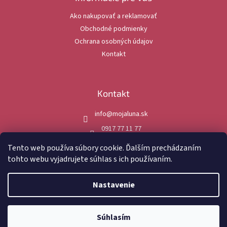
t
Ako nakupovať a reklamovať
i
Obchodné podmienky
e
Ochrana osobných údajov
Kontakt
Kontakt
info
@
mojaluna.sk
0917 77 11 77
mojaluna.sk
Tento web používa súbory cookie. Ďalším prechádzaním
tohto webu vyjadrujete súhlas s ich používaním.
Nastavenie
Vytvoril Shoptet
Súhlasím