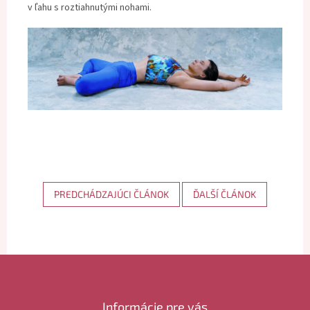
v ľahu s roztiahnutými nohami.
PREDCHÁDZAJÚCI ČLÁNOK
ĎALŠÍ ČLÁNOK
Z
á
p
ä
Informácie pre vás