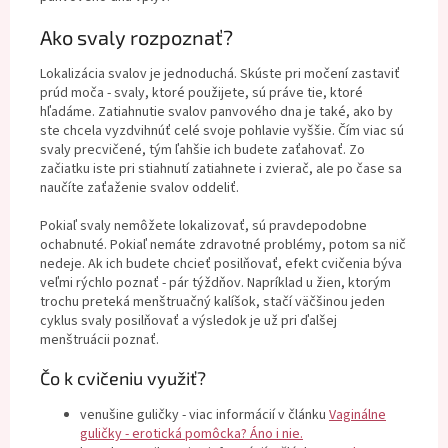
Ako svaly rozpoznať?
Lokalizácia svalov je jednoduchá. Skúste pri močení zastaviť
prúd moča - svaly, ktoré použijete, sú práve tie, ktoré
hľadáme. Zatiahnutie svalov panvového dna je také, ako by
ste chcela vyzdvihnúť celé svoje pohlavie vyššie. Čím viac sú
svaly precvičené, tým ľahšie ich budete zaťahovať. Zo
začiatku iste pri stiahnutí zatiahnete i zvierač, ale po čase sa
naučíte zaťaženie svalov oddeliť.
Pokiaľ svaly nemôžete lokalizovať, sú pravdepodobne
ochabnuté. Pokiaľ nemáte zdravotné problémy, potom sa nič
nedeje. Ak ich budete chcieť posilňovať, efekt cvičenia býva
veľmi rýchlo poznať - pár týždňov. Napríklad u žien, ktorým
trochu preteká menštruačný kalíšok, stačí väčšinou jeden
cyklus svaly posilňovať a výsledok je už pri ďalšej
menštruácii poznať.
Čo k cvičeniu využiť?
venušine guličky - viac informácií v článku
Vaginálne
guličky - erotická pomôcka? Áno i nie.