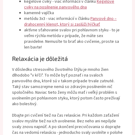
kegelove cviky - viac informácií v článku
Kegelove
cviky na posilnenie panvového dna
kamenné vajíčka
metódu 3x3 - viac informácií v článku
Panvové dno –
drahocenný klenot, ktorý si zaslúži hýčkať
aktívne sťahovanie svalov pri pohlavnom styku - to je
veľmi rýchla metóda v prípade, že máte sex
pravidelne. Nemusíte to brať ako cvičenie, proste sa
len bavte!
Relaxácia je dôležitá
V dôsledku stresového životného štýlu je mnoho žien
dlhodobo "v kŕči". To môže byť poznať i na svaloch
panvového dna, ktoré sú v takom prípade trvale zatnuté.
Taký stav samozrejme nemá so zdravým posilnením nič
spoločného. Naviac tieto ženy môžu mať i veľký problém s
uvolnením pri pohlavnom styku, ktorý potom často prežívají
ako bolestivý.
Dbajte pri cvičení tiež na čas relaxácie. Pri každom zaťažení
svalov myslite tiež na ich uvolnenie. Bez neho ani nepôjde
svaly znovu napnúť. A po skončení precvičovania si doprajte
čas na vedomú relaxáciu - jednoducho svaly uvolníte v polohe