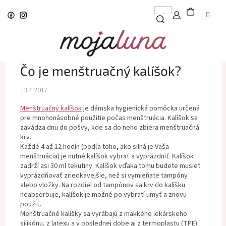
Prejsť
na
obsah
Čo je menštruačný kalíšok?
13.4.2017
Menštruačný kalíšok
je dámska hygienická pomôcka určená
pre mnohonásobné použitie počas menštruácia. Kalíšok sa
zavádza dnu do pošvy, kde sa do neho zbiera menštruačná
krv.
Každé 4 až 12 hodín (podľa toho, ako silná je Vaša
menštruácia) je nutné kalíšok vybrať a vyprázdniť. Kalíšok
zadrží asi 30 ml tekutiny. Kalíšok vďaka tomu budete musieť
vyprázdňovať zriedkavejšie, než si vymieňate tampóny
alebo vložky. Na rozdiel od tampónov sa krv do kalíšku
neabsorbuje, kalíšok je možné po vybratí umyť a znovu
použiť.
Menštruačné kalíšky sa vyrábajú z mäkkého lekárskeho
silikónu, z latexu a v poslednej dobe aj z termoplastu (TPE).