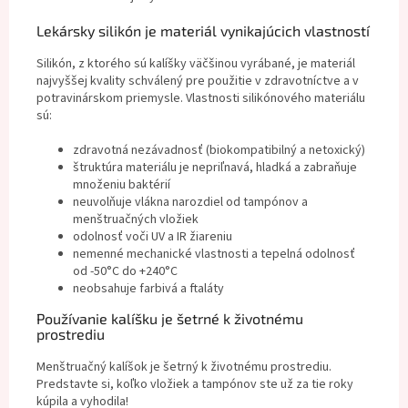
Lekársky silikón je materiál vynikajúcich vlastností
Silikón, z ktorého sú kalíšky väčšinou vyrábané, je materiál
najvyššej kvality schválený pre použitie v zdravotníctve a v
potravinárskom priemysle. Vlastnosti silikónového materiálu
sú:
zdravotná nezávadnosť (biokompatibilný a netoxický)
štruktúra materiálu je nepriľnavá, hladká a zabraňuje
množeniu baktérií
neuvolňuje vlákna narozdiel od tampónov a
menštruačných vložiek
odolnosť voči UV a IR žiareniu
nemenné mechanické vlastnosti a tepelná odolnosť
od -50°C do +240°C
neobsahuje farbivá a ftaláty
Používanie kalíšku je šetrné k životnému
prostrediu
Menštruačný kalíšok je šetrný k životnému prostrediu.
Predstavte si, koľko vložiek a tampónov ste už za tie roky
kúpila a vyhodila!