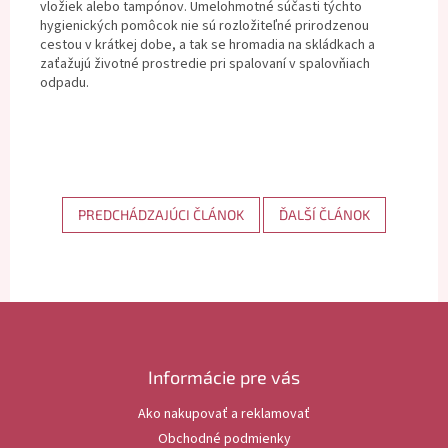
vložiek alebo tampónov. Umelohmotné súčasti týchto
hygienických pomôcok nie sú rozložiteľné prirodzenou
cestou v krátkej dobe, a tak se hromadia na skládkach a
zaťažujú životné prostredie pri spalovaní v spalovňiach
odpadu.
PREDCHÁDZAJÚCI ČLÁNOK
ĎALŠÍ ČLÁNOK
Z
á
p
ä
Informácie pre vás
t
Ako nakupovať a reklamovať
i
Obchodné podmienky
e