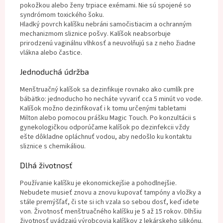
pokožkou alebo ženy trpiace exémami. Nie sú spojené so
syndrómom toxického šoku.
Hladký povrch kalíšku nebráni samočistiacim a ochranným
mechanizmom sliznice pošvy. Kalíšok neabsorbuje
prirodzenú vaginálnu vlhkosť a neuvolňujú sa z neho žiadne
vlákna alebo častice.
Jednoduchá údržba
Menštruačný kalíšok sa dezinfikuje rovnako ako cumlík pre
bábätko: jednoducho ho necháte vyvariť cca 5 minút vo vode.
Kalíšok možno dezinfikovať i k tomu určenými tabletami
Milton alebo pomocou prášku Magic Touch. Po konzultácii s
gynekologičkou odporúčame kalíšok po dezinfekcii vždy
ešte dôkladne opláchnuť vodou, aby nedošlo ku kontaktu
sliznice s chemikáliou.
Dlhá životnosť
Používanie kalíšku je ekonomickejšie a pohodlnejšie.
Nebudete musieť znovu a znovu kupovať tampóny a vložky a
stále premýšľať, či ste si ich vzala so sebou dosť, keď idete
von. Životnosť menštruačného kalíšku je 5 až 15 rokov. Dlhšiu
životnosť uvádzajú výrobcovia kalíškov z lekárskeho silikónu.