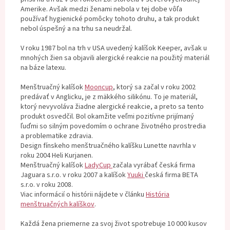
Amerike. Avšak medzi ženami nebola v tej dobe vôľa
používať hygienické pomôcky tohoto druhu, a tak produkt
nebol úspešný a na trhu sa neudržal.
V roku 1987 bol na trh v USA uvedený kalíšok Keeper, avšak u
mnohých žien sa objavili alergické reakcie na použitý materiál
na báze latexu.
Menštruačný kalíšok
Mooncup
, ktorý sa začal v roku 2002
predávať v Anglicku, je z mäkkého silikónu. To je materiál,
ktorý nevyvoláva žiadne alergické reakcie, a preto sa tento
produkt osvedčil. Bol okamžite veľmi pozitívne prijímaný
ľuďmi so silným povedomím o ochrane životného prostredia
a problematike zdravia.
Design fínskeho menštruačného kalíšku Lunette navrhla v
roku 2004 Heli Kurjanen.
Menštruačný kalíšok
LadyCup
začala vyrábať česká firma
Jaguara s.r.o. v roku 2007 a kalíšok
Yuuki
česká firma BETA
s.r.o. v roku 2008.
Viac informácií o histórii nájdete v článku
História
menštruačných kalíškov
.
Každá žena priemerne za svoj život spotrebuje 10 000 kusov