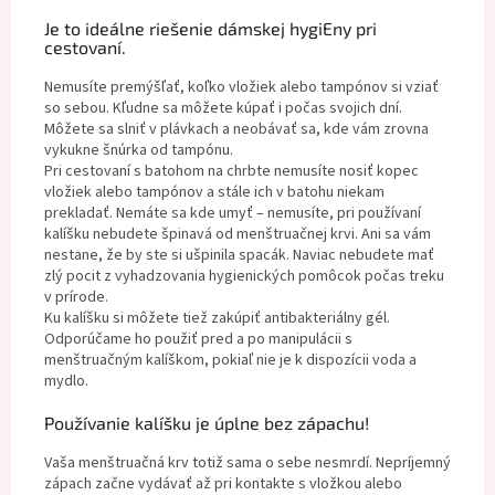
Je to ideálne riešenie dámskej hygiEny pri
cestovaní.
Nemusíte premýšľať, koľko vložiek alebo tampónov si vziať
so sebou. Kľudne sa môžete kúpať i počas svojich dní.
Môžete sa slniť v plávkach a neobávať sa, kde vám zrovna
vykukne šnúrka od tampónu.
Pri cestovaní s batohom na chrbte nemusíte nosiť kopec
vložiek alebo tampónov a stále ich v batohu niekam
prekladať. Nemáte sa kde umyť – nemusíte, pri používaní
kalíšku nebudete špinavá od menštruačnej krvi. Ani sa vám
nestane, že by ste si ušpinila spacák. Naviac nebudete mať
zlý pocit z vyhadzovania hygienických pomôcok počas treku
v prírode.
Ku kalíšku si môžete tiež zakúpiť antibakteriálny gél.
Odporúčame ho použiť pred a po manipulácii s
menštruačným kalíškom, pokiaľ nie je k dispozícii voda a
mydlo.
Používanie kalíšku je úplne bez zápachu!
Vaša menštruačná krv totiž sama o sebe nesmrdí. Nepríjemný
zápach začne vydávať až pri kontakte s vložkou alebo