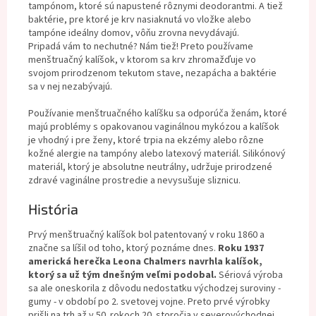
tampónom, ktoré sú napustené rôznymi deodorantmi. A tiež
baktérie, pre ktoré je krv nasiaknutá vo vložke alebo
tampóne ideálny domov, vôňu zrovna nevydávajú.
Pripadá vám to nechutné? Nám tiež! Preto používame
menštruačný kalíšok, v ktorom sa krv zhromažďuje vo
svojom prirodzenom tekutom stave, nezapácha a baktérie
sa v nej nezabývajú.
Používanie menštruačného kalíšku sa odporúča ženám, ktoré
majú problémy s opakovanou vaginálnou mykózou a kalíšok
je vhodný i pre ženy, ktoré trpia na ekzémy alebo rôzne
kožné alergie na tampóny alebo latexový materiál. Silikónový
materiál, ktorý je absolutne neutrálny, udržuje prirodzené
zdravé vaginálne prostredie a nevysušuje sliznicu.
História
Prvý menštruačný kalíšok bol patentovaný v roku 1860 a
značne sa líšil od toho, ktorý poznáme dnes.
Roku 1937
americká herečka Leona Chalmers navrhla kalíšok,
ktorý sa už tým dnešným veľmi podobal.
Sériová výroba
sa ale oneskorila z dôvodu nedostatku východzej suroviny -
gumy - v období po 2. svetovej vojne. Preto prvé výrobky
prišli na trh až v 50. rokoch 20. storočia v severovýchodnej