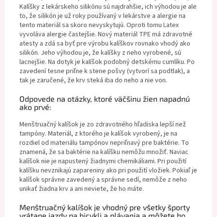
Kalíšky z lekárskeho silikónu sú najdrahšie, ich výhodou je ale
to, že silikón je už roky používaný v lekárstve a alergie na
tento materiál sa skoro nevyskytujú. Oproti tomu Latex
vyvoláva alergie častejšie. Nový materiál TPE má zdravotné
atesty a zdá sa byť pre výrobu kalíškov rovnako vhodý ako
silikón. Jeho výhodou je, že kalíšky z neho vyrobené, sú
lacnejšie. Na dotyk je kalíšok podobný detskému cumlíku. Po
zavedení tesne priľne k stene pošvy (vytvorí sa podtlak), a
tak je zaručené, že krv steká iba do neho a nie von.
Odpovede na otázky, ktoré väčšinu žien napadnú
ako prvé:
Menštruačný kalíšok je zo zdravotného hľadiska lepší než
tampóny. Materiál, z ktorého je kalíšok vyrobený, je na
rozdiel od materiálu tampónov nepriľnavý pre baktérie. To
znamená, že sa baktérie na kalíšku nemôžu množiť. Naviac
kalíšok nie je napustený žiadnymi chemikáliami. Pri použití
kalíšku nevznikajú zapareniny ako pri použití vložiek. Pokiaľ je
kalíšok správne zavedený a správne sedí, nemôže z neho
unikať žiadna krv a ani neviete, že ho máte.
Menštruačný kalíšok je vhodný pre všetky športy
vrátane jazdy na bicykli a plávania a môžete ho