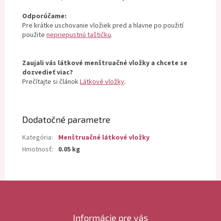
Odporúčame:
Pre krátke uschovanie vložiek pred a hlavne po použití
použite
nepriepustnú taštičku
.
Zaujali vás látkové menštruačné vložky a chcete se
dozvedieť viac?
Prečítajte si článok
Látkové vložky
.
Dodatočné parametre
Kategória
:
Menštruačné látkové vložky
Hmotnosť
:
0.05 kg
Z
á
p
ä
Informácie pre vás