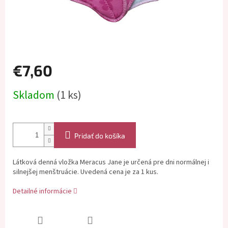
€7,60
Jednotková
Skladom
(1 ks)
cena:
Pridať do košíka
Látková denná vložka Meracus Jane je určená pre dni normálnej i
silnejšej menštruácie. Uvedená cena je za 1 kus.
Detailné informácie