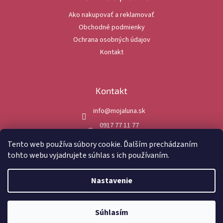
t
Ako nakupovať a reklamovať
i
Obchodné podmienky
e
Ochrana osobných údajov
Kontakt
Kontakt
info
@
mojaluna.sk
0917 77 11 77
mojaluna.sk
Tento web používa súbory cookie. Ďalším prechádzaním
tohto webu vyjadrujete súhlas s ich používaním.
Nastavenie
Vytvoril Shoptet
Súhlasím
Copyright 2026
MojaLuna.sk
. Všetky práva vyhradené.