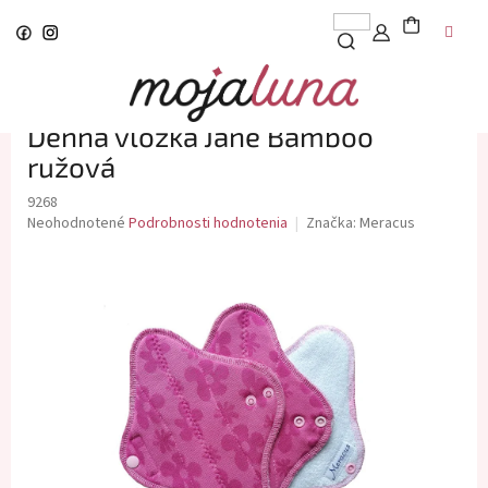
Prejsť
na
obsah
Denná vložka Jane Bamboo
ružová
9268
Priemerné
Neohodnotené
Podrobnosti hodnotenia
Značka:
Meracus
hodnotenie
produktu
je
0,0
z
5
hviezdičiek.