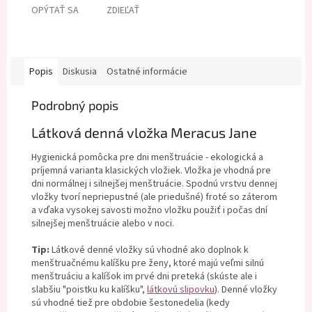
OPÝTAŤ SA
ZDIEĽAŤ
Popis
Diskusia
Ostatné informácie
Podrobný popis
Látková denná vložka Meracus Jane
Hygienická pomôcka pre dni menštruácie - ekologická a
príjemná varianta klasických vložiek. Vložka je vhodná pre
dni normálnej i silnejšej menštruácie. Spodnú vrstvu dennej
vložky tvorí nepriepustné (ale priedušné) froté so záterom
a vďaka vysokej savosti možno vložku použiť i počas dní
silnejšej menštruácie alebo v noci.
Tip:
Látkové denné vložky sú vhodné ako doplnok k
menštruačnému kalíšku pre ženy, ktoré majú veľmi silnú
menštruáciu a kalíšok im prvé dni preteká (skúste ale i
slabšiu "poistku ku kalíšku",
látkovú slipovku
). Denné vložky
sú vhodné tiež pre obdobie šestonedelia (kedy