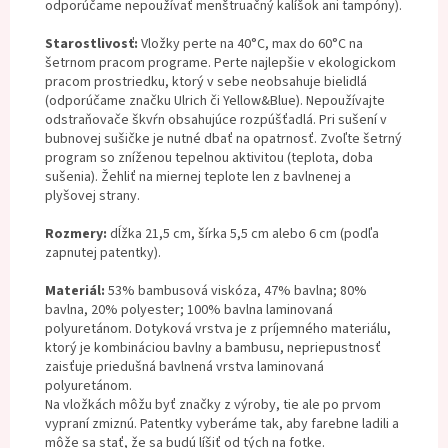
odporúčame nepoužívať menštruačný kalíšok ani tampóny).
Starostlivosť:
Vložky perte na 40°C, max do 60°C na
šetrnom pracom programe. Perte najlepšie v ekologickom
pracom prostriedku, ktorý v sebe neobsahuje bielidlá
(odporúčame značku Ulrich či Yellow&Blue). Nepoužívajte
odstraňovače škvŕn obsahujúce rozpúšťadlá. Pri sušení v
bubnovej sušičke je nutné dbať na opatrnosť. Zvoľte šetrný
program so zníženou tepelnou aktivitou (teplota, doba
sušenia). Žehliť na miernej teplote len z bavlnenej a
plyšovej strany.
Rozmery:
dĺžka 21,5 cm, šírka 5,5 cm alebo 6 cm (podľa
zapnutej patentky).
Materiál:
53% bambusová viskóza, 47% bavlna; 80%
bavlna, 20% polyester; 100% bavlna laminovaná
polyuretánom. Dotyková vrstva je z príjemného materiálu,
ktorý je kombináciou bavlny a bambusu, nepriepustnosť
zaisťuje priedušná bavlnená vrstva laminovaná
polyuretánom.
Na vložkách môžu byť značky z výroby, tie ale po prvom
vypraní zmiznú. Patentky vyberáme tak, aby farebne ladili a
môže sa stať, že sa budú líšiť od tých na fotke.