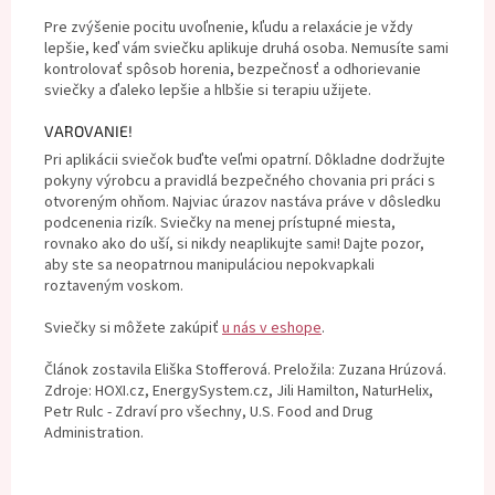
Pre zvýšenie pocitu uvoľnenie, kľudu a relaxácie je vždy
lepšie, keď vám sviečku aplikuje druhá osoba. Nemusíte sami
kontrolovať spôsob horenia, bezpečnosť a odhorievanie
sviečky a ďaleko lepšie a hlbšie si terapiu užijete.
VAROVANIE!
Pri aplikácii sviečok buďte veľmi opatrní. Dôkladne dodržujte
pokyny výrobcu a pravidlá bezpečného chovania pri práci s
otvoreným ohňom. Najviac úrazov nastáva práve v dôsledku
podcenenia rizík. Sviečky na menej prístupné miesta,
rovnako ako do uší, si nikdy neaplikujte sami! Dajte pozor,
aby ste sa neopatrnou manipuláciou nepokvapkali
roztaveným voskom.
Sviečky si môžete zakúpiť
u nás v eshope
.
Článok zostavila Eliška Stofferová. Preložila: Zuzana Hrúzová.
Zdroje: HOXI.cz, EnergySystem.cz, Jili Hamilton, NaturHelix,
Petr Rulc - Zdraví pro všechny, U.S. Food and Drug
Administration.