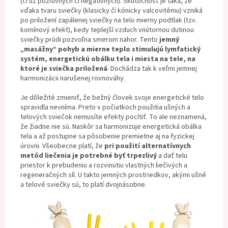
(či už pozitívnych či negatívnych). Skutočnosť je taká, že
vďaka tvaru sviečky (klasicky či kónicky valcovitému) vzniká
po priložení zapálenej sviečky na telo mierny podtlak (tzv.
komínový efekt), kedy teplejší vzduch vnútornou dutinou
sviečky prúdi pozvoľna smerom nahor. Tento
jemný
„masážny“ pohyb a mierne teplo stimulujú lymfatický
systém, energetickú obálku tela i miesta na tele, na
ktoré je sviečka priložená
. Dochádza tak k veľmi jemnej
harmonizácii narušenej rovnováhy.
Je dôležité zmieniť, že bežný človek svoje energetické telo
spravidla nevníma. Preto v počiatkoch použitia ušných a
telových sviečok nemusíte efekty pocítiť. To ale neznamená,
že žiadne nie sú. Naskôr sa harmonizuje energetická obálka
tela a až postupne sa pôsobenie premietne aj na fyzickej
úrovni. Všeobecne platí, že
pri použití alternatívnych
metód liečenia je potrebné byť trpezlivý
a dať telu
priestor k prebudeniu a rozvinutiu vlastných liečivých a
regeneračných síl. U takto jemných prostriedkov, akými ušné
a telové sviečky sú, to platí dvojnásobne.