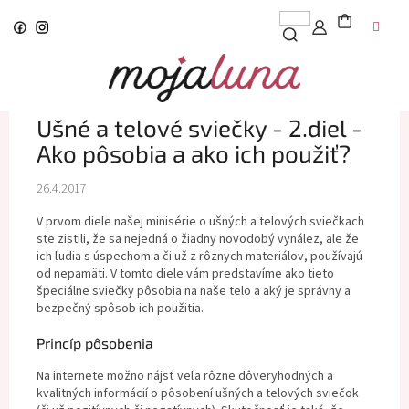
Prejsť
na
obsah
Ušné a telové sviečky - 2.diel -
Ako pôsobia a ako ich použiť?
26.4.2017
V prvom diele našej minisérie o ušných a telových sviečkach
ste zistili, že sa nejedná o žiadny novodobý vynález, ale že
ich ľudia s úspechom a či už z rôznych materiálov, používajú
od nepamäti. V tomto diele vám predstavíme ako tieto
špeciálne sviečky pôsobia na naše telo a aký je správny a
bezpečný spôsob ich použitia.
Princíp pôsobenia
Na internete možno nájsť veľa rôzne dôveryhodných a
kvalitných informácií o pôsobení ušných a telových sviečok