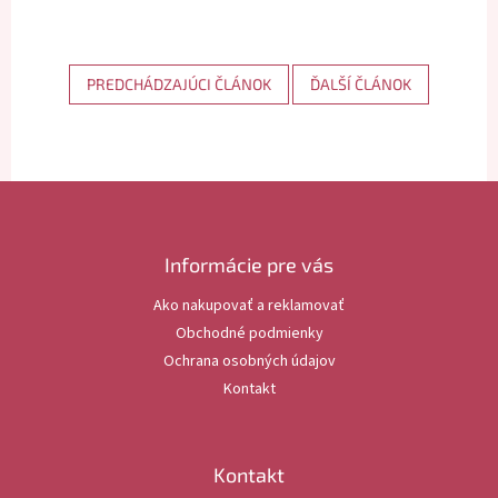
PREDCHÁDZAJÚCI ČLÁNOK
ĎALŠÍ ČLÁNOK
Z
á
p
ä
Informácie pre vás
t
Ako nakupovať a reklamovať
i
Obchodné podmienky
e
Ochrana osobných údajov
Kontakt
Kontakt