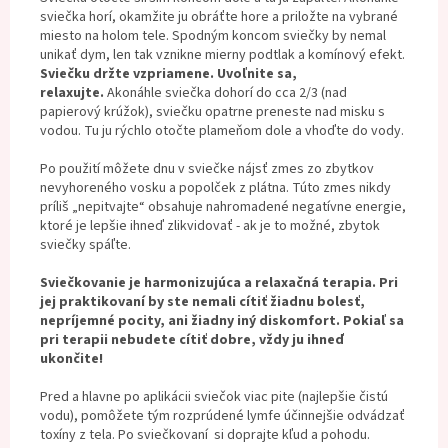
sviečka horí, okamžite ju obráťte hore a priložte na vybrané
miesto na holom tele. Spodným koncom sviečky by nemal
unikať dym, len tak vznikne mierny podtlak a komínový efekt.
Sviečku držte vzpriamene. Uvoľnite sa,
relaxujte.
Akonáhle sviečka dohorí do cca 2/3 (nad
papierový krúžok), sviečku opatrne preneste nad misku s
vodou. Tu ju rýchlo otočte plameňom dole a vhoďte do vody.
Po použití môžete dnu v sviečke nájsť zmes zo zbytkov
nevyhoreného vosku a popolček z plátna. Túto zmes nikdy
príliš „nepitvajte“ obsahuje nahromadené negatívne energie,
ktoré je lepšie ihneď zlikvidovať - ak je to možné, zbytok
sviečky spáľte.
Sviečkovanie je harmonizujúca a relaxačná terapia. Pri
jej praktikovaní by ste nemali cítiť žiadnu bolesť,
nepríjemné pocity, ani žiadny iný diskomfort. Pokiaľ sa
pri terapii nebudete cítiť dobre, vždy ju ihneď
ukončite!
Pred a hlavne po aplikácii sviečok viac pite (najlepšie čistú
vodu), pomôžete tým rozprúdené lymfe účinnejšie odvádzať
toxíny z tela. Po sviečkovaní si doprajte kľud a pohodu.