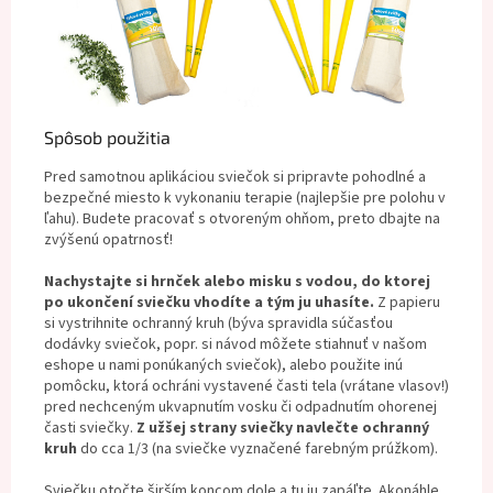
Spôsob použitia
Pred samotnou aplikáciou sviečok si pripravte pohodlné a
bezpečné miesto k vykonaniu terapie (najlepšie pre polohu v
ľahu). Budete pracovať s otvoreným ohňom, preto dbajte na
zvýšenú opatrnosť!
Nachystajte si hrnček alebo misku s vodou, do ktorej
po ukončení sviečku vhodíte a tým ju uhasíte.
Z papieru
si vystrihnite ochranný kruh (býva spravidla súčasťou
dodávky sviečok, popr. si návod môžete stiahnuť v našom
eshope u nami ponúkaných sviečok), alebo použite inú
pomôcku, ktorá ochráni vystavené časti tela (vrátane vlasov!)
pred nechceným ukvapnutím vosku či odpadnutím ohorenej
časti sviečky.
Z užšej strany sviečky navlečte ochranný
kruh
do cca 1/3 (na sviečke vyznačené farebným prúžkom).
Sviečku otočte širším koncom dole a tu ju zapáľte. Akonáhle