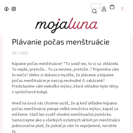
Prejsť
na
obsah
Plávanie počas menštruácie
26.7.2022
Kúpanie počas menštruácie? "To snáď nie, to si sa zbláznila.
To nejde, pretože... To sa nesmie, pretože..." Pripomína vám
to niečo? Alebo si dokonca myslíte, že plávanie a kúpanie
počas menštruácie je naozaj nevhodné či zakázané?
Predstavíme vám niekoľko mýtov, ktoré ohľadne tejto témy
v spoločnosti kolujú.
Hneď na úvod vás chceme uistiť, že aj keď ohľadne kúpania
počas menštruácie panuje veľké množstvo mýtov, kúpať sa
môžeme. Stačí len zvoliť vhodnú menštruačnú pomôcku.
Samozrejme ako u všetkých ostatných aktivít pri menštruácii
jednoznačne platí, že pokiaľ je vám to nepríjemné, nerobte
to.