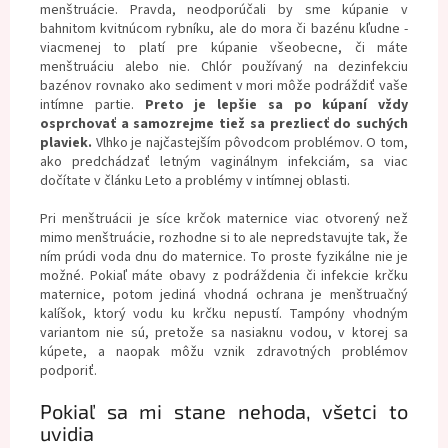
menštruácie. Pravda, neodporúčali by sme kúpanie v
bahnitom kvitnúcom rybníku, ale do mora či bazénu kľudne -
viacmenej to platí pre kúpanie všeobecne, či máte
menštruáciu alebo nie. Chlór používaný na dezinfekciu
bazénov rovnako ako sediment v mori môže podráždiť vaše
intímne partie.
Preto je lepšie sa po kúpaní vždy
osprchovať a samozrejme tiež sa prezliecť do suchých
plaviek.
Vlhko je najčastejším pôvodcom problémov. O tom,
ako predchádzať letným vaginálnym infekciám, sa viac
dočítate v článku
Leto a problémy v intímnej oblasti.
Pri menštruácii je síce krčok maternice viac otvorený než
mimo menštruácie, rozhodne si to ale nepredstavujte tak, že
ním prúdi voda dnu do maternice. To proste fyzikálne nie je
možné. Pokiaľ máte obavy z podráždenia či infekcie krčku
maternice, potom jediná vhodná ochrana je menštruačný
kalíšok, ktorý vodu ku krčku nepustí. Tampóny vhodným
variantom nie sú, pretože sa nasiaknu vodou, v ktorej sa
kúpete, a naopak môžu vznik zdravotných problémov
podporiť.
Pokiaľ sa mi stane nehoda, všetci to
uvidia