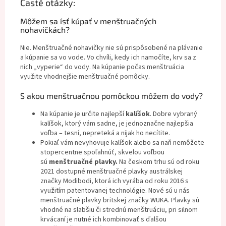
Časté otázky:
Môžem sa ísť kúpať v menštruačných
nohavičkách?
Nie. Menštruačné nohavičky nie sú prispôsobené na plávanie
a kúpanie sa vo vode. Vo chvíli, kedy ich namočíte, krv sa z
nich „vyperie“ do vody. Na kúpanie počas menštruácia
využite vhodnejšie menštruačné pomôcky.
S akou menštruačnou pomôckou môžem do vody?
Na kúpanie je určite najlepší
kalíšok
.
Dobre vybraný
kalíšok, ktorý vám sadne, je jednoznačne najlepšia
voľba – tesní, nepreteká a nijak ho necítite.
Pokiaľ vám nevyhovuje kalíšok alebo sa naň nemôžete
stopercentne spoľahnúť, skvelou voľbou
sú
menštruačné plavky.
Na českom trhu sú od roku
2021 dostupné menštruačné plavky austrálskej
značky
Modibodi
, ktorá ich vyrába od roku 2016 s
využitím patentovanej technológie. Nové sú u nás
menštruačné plavky britskej značky
WUKA. Plavky sú
vhodné na slabšiu či strednú menštruáciu, pri silnom
krvácaní je nutné ich kombinovať s ďalšou