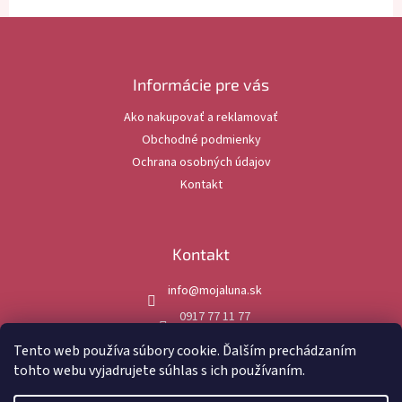
Z
á
p
ä
Informácie pre vás
t
Ako nakupovať a reklamovať
i
Obchodné podmienky
e
Ochrana osobných údajov
Kontakt
Kontakt
info
@
mojaluna.sk
0917 77 11 77
mojaluna.sk
Tento web používa súbory cookie. Ďalším prechádzaním
tohto webu vyjadrujete súhlas s ich používaním.