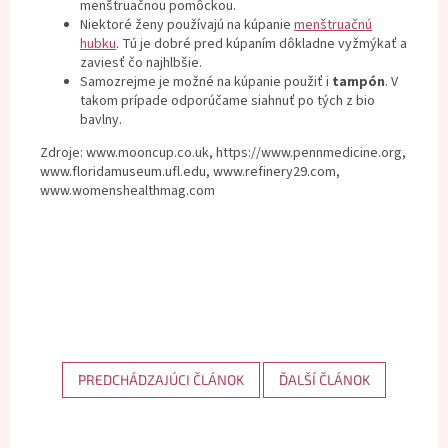
menštruačnou pomôckou.
Niektoré ženy používajú na kúpanie
menštruačnú
hubku
. Tú je dobré pred kúpaním dôkladne vyžmýkať a
zaviesť čo najhlbšie.
Samozrejme je možné na kúpanie použiť i
tampón
. V
takom prípade odporúčame siahnuť po tých z bio
bavlny.
Zdroje: www.mooncup.co.uk, https://www.pennmedicine.org,
www.floridamuseum.ufl.edu, www.refinery29.com,
www.womenshealthmag.com
PREDCHÁDZAJÚCI ČLÁNOK
ĎALŠÍ ČLÁNOK