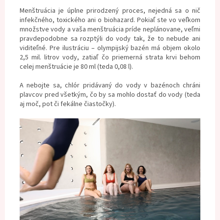
Menštruácia je úplne prirodzený proces, nejedná sa o nič
infekčného, toxického ani o biohazard. Pokiaľ ste vo veľkom
množstve vody a vaša menštruácia príde neplánovane, veľmi
pravdepodobne sa rozptýli do vody tak, že to nebude ani
viditeľné. Pre ilustráciu – olympijský bazén má objem okolo
2,5 mil. litrov vody, zatiaľ čo priemerná strata krvi behom
celej menštruácie je 80 ml (teda 0,08 l).
A nebojte sa, chlór pridávaný do vody v bazénoch chráni
plavcov pred všetkým, čo by sa mohlo dostať do vody (teda
aj moč, pot či fekálne čiastočky).