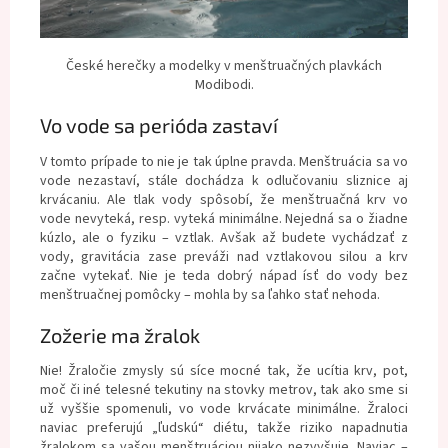
České herečky a modelky v menštruačných plavkách
Modibodi.
Vo vode sa perióda zastaví
V tomto prípade to nie je tak úplne pravda. Menštruácia sa vo
vode nezastaví, stále dochádza k odlučovaniu sliznice aj
krvácaniu. Ale tlak vody spôsobí, že menštruačná krv vo
vode nevyteká, resp. vyteká minimálne. Nejedná sa o žiadne
kúzlo, ale o fyziku – vztlak. Avšak až budete vychádzať z
vody, gravitácia zase preváži nad vztlakovou silou a krv
začne vytekať. Nie je teda dobrý nápad ísť do vody bez
menštruačnej pomôcky – mohla by sa ľahko stať nehoda.
Zožerie ma žralok
Nie! Žraločie zmysly sú síce mocné tak, že ucítia krv, pot,
moč či iné telesné tekutiny na stovky metrov, tak ako sme si
už vyššie spomenuli, vo vode krvácate minimálne. Žraloci
naviac preferujú „ľudskú“ diétu, takže riziko napadnutia
žralokom sa vašou menštruáciou nijako nezvyšuje. Naviac –