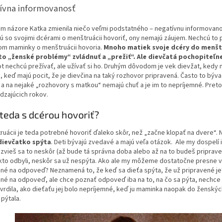
ívna informovanosť
m názore Katka zmienila niečo veľmi podstatného – negatívnu informovano
 so svojimi dcérami o menštruácii hovoriť, ony nemajú záujem. Nechcú to 
m maminky o menštruácii hovoria.
Mnoho matiek svoje dcéry do menštr
to „ženské problémy“ zvládnuť a „prežiť“. Ale dievčatá pochopiteľ
ot nechcú prežívať, ale užívať si ho. Druhým dôvodom je vek dievžat, kedy m
, keď majú pocit, že je dievčina na taký rozhovor pripravená. Často to býv
a na nejaké „rozhovory s matkou“ nemajú chuť a je im to nepríjemné. Preto 
dzajúcich rokov.
teda s dcérou hovoriť?
ruácii je teda potrebné hovoriť ďaleko skôr, než „začne klopať na dvere“
dievčatko spýta
. Deti bývajú zvedavé a majú veľa otázok. Ale my dospel
zvieš sa to neskôr (až bude tá správna doba alebo až na to budeš pripra
kto odbyli, neskôr sa už nespýta. Ako ale my môžeme dostatočne presne v
né na odpoveď? Neznamená to, že keď sa dieťa spýta, že už pripravené je?
né na odpoveď, ale chce poznať odpoveď iba na to, na čo sa pýta, nechce p
vrdila, ako dieťaťu jej bolo nepríjemné, keď ju maminka naopak do ženských 
 pýtala.