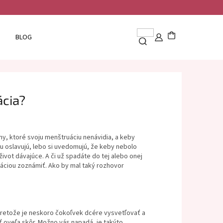
BLOG
ácia?
ny, ktoré svoju menštruáciu nenávidia, a keby
ciu oslavujú, lebo si uvedomujú, že keby nebolo
ivot dávajúce. A či už spadáte do tej alebo onej
uáciou zoznámiť. Ako by mal taký rozhovor
Pretože je neskoro čokoľvek dcére vysvetľovať a
 oveľa skôr. Možno vás napadá, je takýto