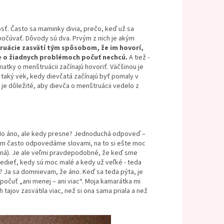
sť. Často sa maminky divia, prečo, keď už sa
počúvať. Dôvody sú dva. Prvým z nich je akým
uácie zasvätí tým spôsobom, že im hovorí,
ne o žiadnych problémoch počuť nechcú.
A tiež -
atky o menštruácii začínajú hovoriť. Väčšinou je
a taký vek, kedy dievčatá začínajú byť pomaly v
je dôležité, aby dievča o menštruácii vedelo z
. No áno, ale kedy presne? Jednoduchá odpoveď –
í im často odpovedáme slovami, na to si ešte moc
vená). Je ale veľmi pravdepodobné, že keď sme
edieť, kedy sú moc malé a kedy už veľké - teda
 Ja sa domnievam, že áno. Keď sa teda pýta, je
očuť „ani menej – ani viac“. Moja kamarátka mi
tajov zasvätila viac, než si ona sama priala a než