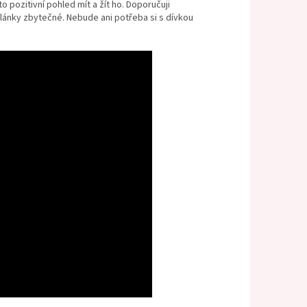
o pozitivní pohled mít a žít ho. Doporučuji
články zbytečné. Nebude ani potřeba si s dívkou