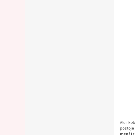
Ale i ke
postoje 
menštru