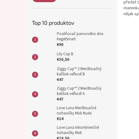
předat d
maminkám
nějak sp
Top 10 produktov
Posilňovač panvového dna
KegelSmart
€90
Lily Cup B
€30,50
Ziggy Cup™ 2 Menštruačný
kalíšok veľkosť B
€47
Ziggy Cup™ 2 Menštruačný
kalíšok veľkosť A
€47
Love Luna Menštruačné
nohavičky Midi Nude
€14
Love Luna Inkontinenčné
nohavičky Midi
€19,50