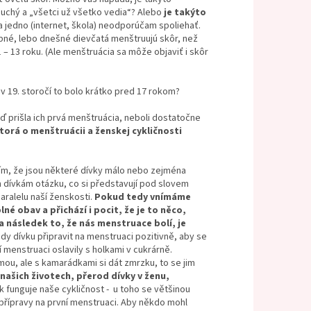
duchý a „všetci už všetko vedia“? Alebo
je takýto
a jedno (internet, škola) neodporúčam spoliehať.
ebné, lebo dnešné dievčatá menštruujú skôr, než
– 13 roku. (Ale menštruácia sa môže objaviť i skôr
v 19. storočí to bolo krátko pred 17 rokom?
ď prišla ich prvá menštruácia, neboli dostatočne
orá o menštruácii a ženskej cykličnosti
tím, že jsou některé dívky málo nebo zejména
 dívkám otázku, co si představují pod slovem
aralelu naší ženskosti.
Pokud tedy vnímáme
né obav a přichází i pocit, že je to něco,
a následek to, že nás menstruace bolí, je
y dívku připravit na menstruaci pozitivně, aby se
í menstruaci oslavily s holkami v cukrárně.
mou, ale s kamarádkami si dát zmrzku, to se jim
našich životech, přerod dívky v ženu,
jak funguje naše cykličnost - u toho se většinou
přípravy na první menstruaci. Aby někdo mohl