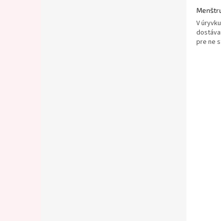
Menštr
V úryvk
dostáva
pre ne s