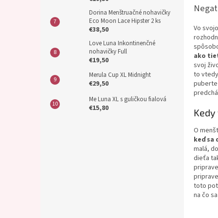
Negat
Dorina Menštruačné nohavičky
Eco Moon Lace Hipster 2 ks
Vo svojo
€38,50
rozhodnú
Love Luna Inkontinenčné
spôsobo
nohavičky Full
ako tie
€19,50
svoj živ
to vtedy
Merula Cup XL Midnight
€29,50
puberte 
predchá
Me Luna XL s guličkou fialová
€15,80
Kedy 
O menšt
keď sa 
malá, do
dieťa ta
priprave
priprave
toto pot
na čo sa