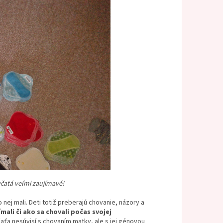
atá veľmi zaujímavé!
nej mali. Deti totiž preberajú chovanie, názory a
ali či ako sa chovali počas svojej
aťa nesúvisí s chovaním matky, ale s jej génovou