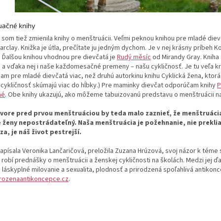
ačné knihy
 som tiež zmienila knihy o menštruácii. Veľmi peknou knihou pre mladé diev
arclay. Knižka je útla, prečítate ju jedným dychom. Je v nej krásny príbeh 
 Ďalšou knihou vhodnou pre dievčatá je
Rudý měsíc
od Mirandy Gray. Kniha
a vďaka nej i naše každomesačné premeny – našu cykličnosť. Je tu veľa krá
m pre mladé dievčatá viac, než druhú autorkinu knihu Cyklická žena, ktorá
 cykličnosť skúmajú viac do hĺbky.) Pre maminky dievčat odporúčam knihy
P
hé
. Obe knihy ukazujú, ako môžeme tabuizovanú predstavu o menštruácii na
vore pred prvou menštruáciou by teda malo zaznieť, že menštruácia 
e ženy nepostrádateľný. Naša menštruácia je požehnanie, nie prekl
a, je náš život pestrejší.
apísala Veronika Lančaričová, preložila Zuzana Hrúzová, svoj názor k téme
 robí prednášky o menštruácii a ženskej cykličnosti na školách. Medzi jej 
 láskyplné milovanie a sexualita, plodnosť a prirodzená spoľahlivá antikon
rozenaantikoncepce.cz
.