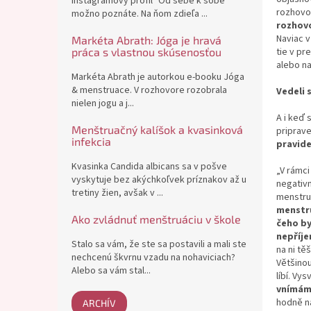
Instagramový profil "Od sebe k sobě"
rozhovor
možno poznáte. Na ňom zdieľa ...
rozhovo
Naviac v
Markéta Abrath: Jóga je hravá
práca s vlastnou skúsenosťou
tie v pr
alebo n
Markéta Abrath je autorkou e-booku Jóga
& menstruace. V rozhovore rozobrala
Vedeli s
nielen jogu a j...
A i keď 
Menštruačný kalíšok a kvasinková
priprave
infekcia
pravide
Kvasinka Candida albicans sa v pošve
„V rámci
vyskytuje bez akýchkoľvek príznakov až u
negativ
tretiny žien, avšak v ...
menstrua
menstru
Ako zvládnuť menštruáciu v škole
čeho by
nepříje
Stalo sa vám, že ste sa postavili a mali ste
na ni tě
nechcenú škvrnu vzadu na nohaviciach?
Většinou
Alebo sa vám stal...
líbí. Vys
vnímáme
hodně na
ARCHÍV