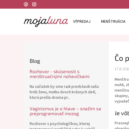
Prejsť
Domov
Blog mojaluna
Spokojná žena
Čo po
na
obsah
VÝPREDAJ
MENŠTRUÁCIA
B
o
Čo p
č
Blog
n
17.8.201
ý
Rozhovor - skúsenosti s
p
menštruačnými nohavičkami
Menštruá
a
mohli, z
Na začiatok by sme radi predstavili našu
n
menštruá
hrdú ženu, matku dvoch krásnych detí,
e
skupiny,
ktorá prešla dvoma pr...
l
vypadať,
Vaginizmus je o hlave – snažím sa
Je vô
preprogramovať mozog
Presnej
Rozhovor s psychologičkou, ktorej
objasňo