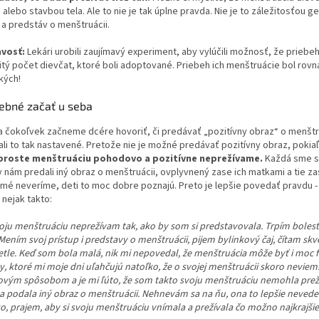
alebo stavbou tela. Ale to nie je tak úplne pravda. Nie je to záležitosťou ge
a predstáv o menštruácii.
vosť:
Lekári urobili zaujímavý experiment, aby vylúčili možnosť, že prieb
čitý počet dievčat, ktoré boli adoptované. Priebeh ich menštruácie bol rovn
kých!
rebné začať u seba
 čokoľvek začneme dcére hovoriť, či predávať „pozitívny obraz“ o menštru
 mali to tak nastavené. Pretože nie je možné predávať pozitívny obraz, pokia
proste menštruáciu pohodovo a pozitívne neprežívame.
Každá sme si
nám predali iný obraz o menštruácii, ovplyvnený zase ich matkami a tie za
mé neveríme, deti to moc dobre poznajú. Preto je lepšie povedať pravdu -
nejak takto:
voju menštruáciu neprežívam tak, ako by som si predstavovala. Trpím boles
Mením svoj prístup i predstavy o menštruácii, pijem bylinkový čaj, čítam sk
tle. Keď som bola malá, nik mi nepovedal, že menštruácia môže byť i moc f
, ktoré mi moje dni uľahčujú natoľko, že o svojej menštruácii skoro nevi
vým spôsobom a je mi ľúto, že som takto svoju menštruáciu nemohla prežíva
podala iný obraz o menštruácii. Nehnevám sa na ňu, ona to lepšie nevedela, 
o, prajem, aby si svoju menštruáciu vnímala a prežívala čo možno najkrajši