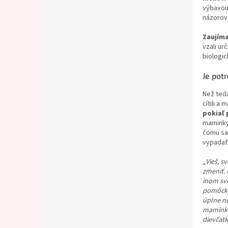
výbavou 
názorov 
Zaujíma
vzali ur
biologic
Je pot
Než teda
cítili a
pokiaľ 
maminky 
čomu sa
vypadať 
„
Vieš, s
zmeniť. 
inom sve
pomôcky
úplne no
maminka 
dievčatk