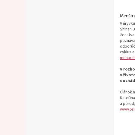
Menštru
V úryvku
Shinan B
ženstva.
poznáva 
odporúča
cyklus a
menarc
V rozho
v život
dochádz
Článok n
Kateřina
a pôrod;
www.pri