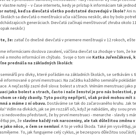
 vlastne nutný – v čase internetu, kedy je prístup k informáciam tak jedno
r nutný, keď sa dievčatá všetko podstatné dozvedajú v škole?
Ani n
 školách sa dievčatá o menštruácii učia väčšinou neskôr, ako by bolo potr
edchádzajúcich generáciach. Dievčatá začínajú menštruovať zhruba okolo 11 
aopak neskôr.)
te, že:
zatiaľ čo dnešné dievčatá v priemere menštruujú v 12 rokoch, ešte 
sme informáciami doslova zavalení, väčšina dievčat sa zhoduje v tom, že ke
né a mnoho informácií im chýbalo. Svoje o tom vie
Katka Juřenčáková, kt
ľne prednáša na základných školách
:
 seminářů pro dívky, které pořádám na základních školách, se setkávám s 
ně informované o první menstruaci. Na začátku každého semináře pokládám
ce. A nejčastěji zazní dvě slova: bolest a strach. Vnímám menstruaci jako p
aci jako bolest a strach, často i naše ženství je pro nás bolestivé, pl
chom se rády zbavily.
Tyto pocity nepřijetí, však právě mohou mít z
mná a máme z ní obavu.
Dostáváme se tak do začarovaného kruhu. Jak ted
šila? Vidím na dívkách, jak se jim rozzáří oči, když je nabádám, aby svou prvn
 si nedovedou představit, že by první menstruaci - menarche - slavily s má
větluji jim, že
slavíme každý rok narozeniny, ale tak důležitou změnu v 
 jako něco, o čem se nemluví
. A to je velká škoda. Také jim vysvětluji, 
smějeme. To, jak fungujeme celý cyklus, je bezesporu důležitou součástí 