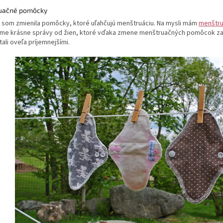
uačné pomôcky
u som zmienila pomôcky, ktoré uľahčujú menštruáciu. Na mysli mám
menštru
me krásne správy od žien, ktoré vďaka zmene menštruačných pomôcok začali
tali oveľa príjemnejšími.