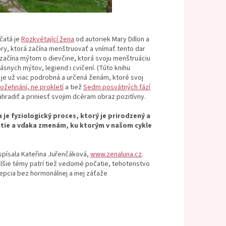
čatá je
Rozkvétající žena
od autoriek Mary Dillon a
Kory, ktorá začína menštruovať a vnímať tento dar
 začína mýtom o dievčine, ktorá svoju menštruáciu
snych mýtov, legiend i cvičení. (Túto knihu
 je už viac podrobná a určená ženám, ktoré svoj
ožehnání, ne prokletí
a tiež
Sedm posvátných fází
hradiť a priniesť svojim dcéram obraz pozitívny.
je fyziologický proces, ktorý je prirodzený a
iatie a vďaka zmenám, ku ktorým v našom cykle
 spísala Kateřina Juřenčáková,
www.zenaluna.cz
.
ďalšie témy patrí tiež vedomé počatie, tehotenstvo
cepcia bez hormonálnej a inej záťaže