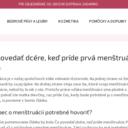
PRI OBJEDNÁVKE OD 100 EUR DOPRAVA ZADARMO
vedať dcére, keď príde prvá menštruácia?
BEDROVÉ PÁSY A LEGÍNY
KOZMETIKA
POMÔCKY A DOPLNKY
ovedať dcére, keď príde prvá menštru
8
cia je v našej spoločnosti stále vnímaná rôznorode. Na jednej strane sú že
bavili by sa jej úplne. Na druhej strane stoja zase tie, ktoré svoju menštruá
cie, nebol by tu nik z nás. Pretože práve vďaka menštruácii sme plodné a ž
 pokiaľ ste matka dievčiny, raz príde čas, kedy bude potrebné ju s menštr
 si povieme v tomto článku.
bec o menštruácii potrebné hovoriť?
šie pomenovanie článku by bolo Č
o povedať dcére, než príde menštruácia
. 
vať až s príchodom samotnej menštruácie. Taký rozhovor by mal prebehnúť