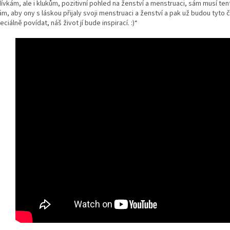
ívkám, ale i klukům, pozitivní pohled na ženství a menstruaci, sám musí tent
, aby ony s láskou přijaly svoji menstruaci a ženství a pak už budou tyto 
eciálně povídat, náš život jí bude inspirací. :)“