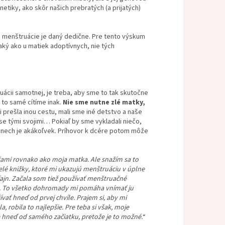
netiky, ako skôr našich prebratých (a prijatých)
eh menštruácie je daný dedične. Pre tento výskum
aký ako u matiek adoptívnych, nie tých
ácii samotnej, je treba, aby sme to tak skutočne
ľ to samé cítíme inak.
Nie sme nutne zlé matky,
 prešla inou cestu, mali sme iné detstvo a naše
se tými svojimi… Pokiaľ by sme vykladali niečo,
 nech je akákoľvek. Príhovor k dcére potom môže
ťami rovnako ako moja matka. Ale snažím sa to
velé knižky, ktoré mi ukazujú menštruáciu v úplne
ajn. Začala som tiež používať menštruačné
em. To všetko dohromady mi pomáha vnímať ju
ť hneď od prvej chvíle. Prajem si, aby mi
robila to najlepšie. Pre teba si však, moje
e hneď od samého začiatku, pretože je to možné.
“