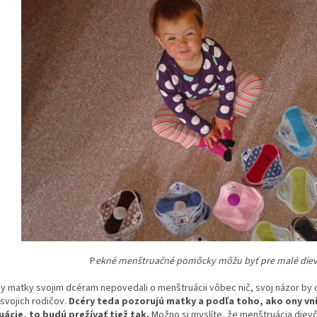
P
ekné menštruačné pomôcky môžu byť pre malé dievč
by matky svojim dcéram nepovedali o menštruácii vôbec nič, svoj názor by o 
svojich rodičov.
Dcéry teda pozorujú matky a podľa toho, ako ony vním
ácie, to budú prežívať tiež tak.
Možno si myslíte, že menštruácia dievč