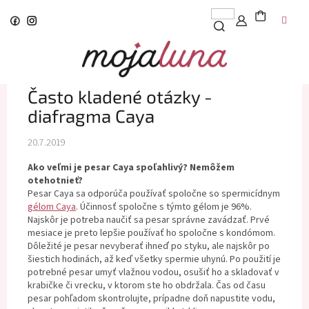
Prejsť
na
obsah
Často kladené otázky -
diafragma Caya
20.7.2019
Ako veľmi je pesar Caya spoľahlivý? Nemôžem
otehotnieť?
Pesar Caya sa odporúča používať spoločne so spermicídnym
gélom Caya
. Účinnosť spoločne s týmto gélom je 96%.
Najskôr je potreba naučiť sa pesar správne zavádzať. Prvé
mesiace je preto lepšie používať ho spoločne s kondómom.
Dôležité je pesar nevyberať ihneď po styku, ale najskôr po
šiestich hodinách, až keď všetky spermie uhynú. Po použití je
potrebné pesar umyť vlažnou vodou, osušiť ho a skladovať v
krabičke či vrecku, v ktorom ste ho obdržala. Čas od času
pesar pohľadom skontrolujte, prípadne doň napustite vodu,