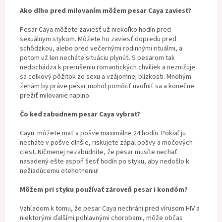
Ako dlho pred milovaním môžem pesar Caya zaviesť?
Pesar Caya môžete zaviesť už niekoľko hodín pred
sexuálnym stykom. Môžete ho zaviesť dopredu pred
schôdzkou, alebo pred večernými rodinnými rituálmi, a
potom už len necháte situáciu plynúť. S pesarom tak
nedochádza k prerušeniu romantických chvíliek a neznižuje
sa celkový pôžitok zo sexu a vzájomnej blízkosti. Mnohým
ženám by práve pesar mohol pomôcť uvoľniť sa a konečne
prežiť milovanie naplno.
Čo keď zabudnem pesar Caya vybrať?
Cayu môžete mať v pošve maximálne 24 hodín. Pokiaľ ju
necháte v pošve dlhšie, riskujete zápal pošvy a močových
ciest. Ničmenej nezabudnite, že pesar musíte nechať
nasadený ešte aspoň šesť hodín po styku, aby nedošlo k
nežiadúcemu otehotneniu!
Môžem pri styku používať zároveň pesar i kondóm?
Vzhľadom k tomu, že pesar Caya nechráni pred vírusom HIV a
niektorými ďalšími pohlavnými chorobami, môže občas