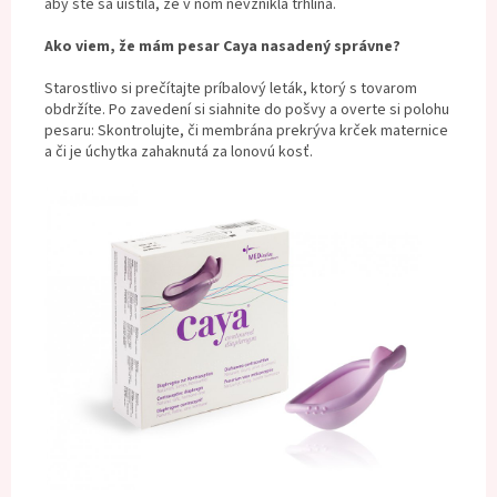
aby ste sa uistila, že v ňom nevznikla trhlina.
Ako viem, že mám pesar Caya nasadený správne?
Starostlivo si prečítajte príbalový leták, ktorý s tovarom
obdržíte. Po zavedení si siahnite do pošvy a overte si polohu
pesaru: Skontrolujte, či membrána prekrýva krček maternice
a či je úchytka zahaknutá za lonovú kosť.