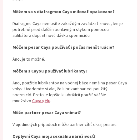
Môžem sa s diafragmou Caya milovať opakovane?
Diafragmu Caya nemusíte zakaždým zavádzať znovu, len je
potrebné pred ďalším pohlavným stykom pomocou
aplikátora doplniť novú dávku spermicídu.
Môžem pesar Caya používať i počas menštruácie?
Áno, je to možné.
Môžem s Cayou používať lubrikanty?
Áno, použitie lubrikantov na vodnej báze nemá na pesar Caya
vplyv. Uvedomte si ale, že lubrikant nariedi použitý
spermicíd. Preto je lepšie k lubrikícii použiť väčšie
množstvo
Caya gélu
.
Môže partner pesar Caya vnímať?
V ojedinelých prípadoch môže partner cítiť okraj pesaru.
Ovplyvní Caya moju sexuálnu náruživosť?