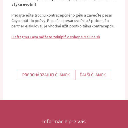
styku uvoľní?
Pridajte ešte trochu kontracepčného gélu a zaveďte pesar
Caya späť do pošvy. Pokiaľ sa pesar uvoľnil až potom, čo
partner ejakuloval, je vhodné užiť postkoitálnu kontracepciu.
Diafragmu Caya môžete zakúpiť v eshope Maluna.sk
PREDCHÁDZAJÚCI ČLÁNOK
ĎALŠÍ ČLÁNOK
Z
á
p
ä
Informácie pre vás
t