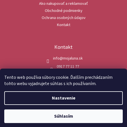
Ako nakupovať a reklamovať
i
Obchodné podmienky
e
Ochrana osobných údajov
Kontakt
Kontakt
info
@
mojaluna.sk
0917 77 11 77
mojaluna.sk
Tento web používa súbory cookie. Ďalším prechádzaním
tohto webu vyjadrujete súhlas s ich používaním.
Nastavenie
Vytvoril Shoptet
Súhlasím
Copyright 2026
MojaLuna.sk
. Všetky práva vyhradené.