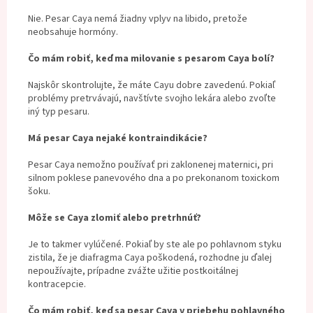
Nie. Pesar Caya nemá žiadny vplyv na libido, pretože
neobsahuje hormóny.
Čo mám robiť, keď ma milovanie s pesarom Caya bolí?
Najskôr skontrolujte, že máte Cayu dobre zavedenú. Pokiaľ
problémy pretrvávajú, navštívte svojho lekára alebo zvoľte
iný typ pesaru.
Má pesar Caya nejaké kontraindikácie?
Pesar Caya nemožno používať pri zaklonenej maternici, pri
silnom poklese panevového dna a po prekonanom toxickom
šoku.
Môže se Caya zlomiť alebo pretrhnúť?
Je to takmer vylúčené. Pokiaľ by ste ale po pohlavnom styku
zistila, že je diafragma Caya poškodená, rozhodne ju ďalej
nepoužívajte, prípadne zvážte užitie postkoitálnej
kontracepcie.
Čo mám robiť, keď sa pesar Caya v priebehu pohlavného