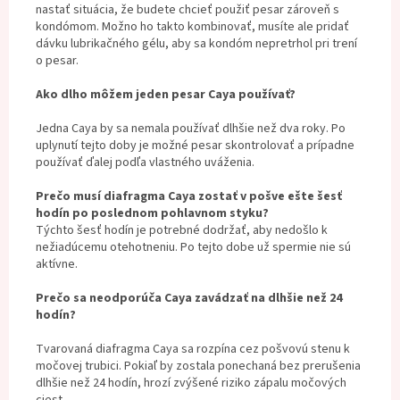
nastať situácia, že budete chcieť použiť pesar zároveň s
kondómom. Možno ho takto kombinovať, musíte ale pridať
dávku lubrikačného gélu, aby sa kondóm nepretrhol pri trení
o pesar.
Ako dlho môžem jeden pesar Caya používať?
Jedna Caya by sa nemala používať dlhšie než dva roky. Po
uplynutí tejto doby je možné pesar skontrolovať a prípadne
používať ďalej podľa vlastného uváženia.
Prečo musí diafragma Caya zostať v pošve ešte šesť
hodín po poslednom pohlavnom styku?
Týchto šesť hodín je potrebné dodržať, aby nedošlo k
nežiadúcemu otehotneniu. Po tejto dobe už spermie nie sú
aktívne.
Prečo sa neodporúča Caya zavádzať na dlhšie než 24
hodín?
Tvarovaná diafragma Caya sa rozpína cez pošvovú stenu k
močovej trubici. Pokiaľ by zostala ponechaná bez prerušenia
dlhšie než 24 hodín, hrozí zvýšené riziko zápalu močových
ciest.