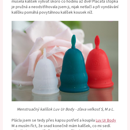
musela kalíšek vylívat skoro co hodinu až dvě! Placatá stopka
je pružná a neodstřihovala jsem ji, nijak netlačí a při vyndávání
kalíšku pomáhá povytáhnou kalíšek kousek níž.
Menstruačný kalíšok Luv Ur Body - zľava veľkosť S, M a L.
Plácla jsem se tedy přes kapsu potřetí a koupila
Luv Ur Body
M a musím říct, že snad konečně mám kalíšek, co mi sedí.