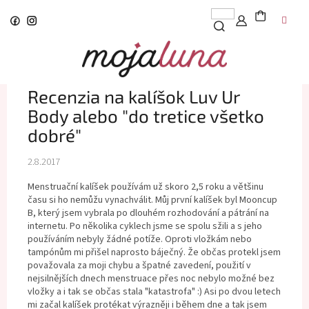
Prejsť
na
obsah
Recenzia na kalíšok Luv Ur
Body alebo "do tretice všetko
dobré"
2.8.2017
Menstruační kalíšek používám už skoro 2,5 roku a většinu
času si ho nemůžu vynachválit. Můj první kalíšek byl Mooncup
B, který jsem vybrala po dlouhém rozhodování a pátrání na
internetu. Po několika cyklech jsme se spolu sžili a s jeho
používáním nebyly žádné potíže. Oproti vložkám nebo
tampónům mi přišel naprosto báječný. Že občas protekl jsem
považovala za moji chybu a špatné zavedení, použití v
nejsilnějších dnech menstruace přes noc nebylo možné bez
vložky a i tak se občas stala "katastrofa" :) Asi po dvou letech
mi začal kalíšek protékat výrazněji i během dne a tak jsem