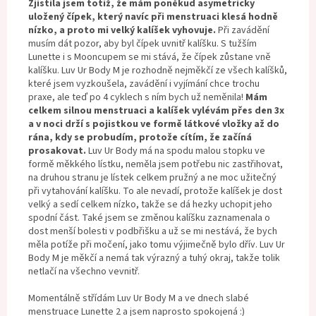
Zjistila jsem totiž, že mám poněkud asymetricky
uložený čípek, který navíc při menstruaci klesá hodně
nízko, a proto mi velký kalíšek vyhovuje.
Při zavádění
musím dát pozor, aby byl čípek uvnitř kalíšku. S tužším
Lunette i s Mooncupem se mi stává, že čípek zůstane vně
kalíšku. Luv Ur Body M je rozhodně nejměkčí ze všech kalíšků,
které jsem vyzkoušela, zavádění i vyjímání chce trochu
praxe, ale teď po 4 cyklech s ním bych už neměnila!
Mám
celkem silnou menstruaci a kalíšek vylévám přes den 3x
a v noci drží s pojistkou ve formě látkové vložky až do
rána, kdy se probudím, protože cítím, že začíná
prosakovat.
Luv Ur Body má na spodu malou stopku ve
formě měkkého lístku, neměla jsem potřebu nic zastřihovat,
na druhou stranu je lístek celkem pružný a ne moc užitečný
při vytahování kalíšku. To ale nevadí, protože kalíšek je dost
velký a sedí celkem nízko, takže se dá hezky uchopit jeho
spodní část. Také jsem se změnou kalíšku zaznamenala o
dost menší bolesti v podbřišku a už se mi nestává, že bych
měla potíže při močení, jako tomu výjimečně bylo dřív. Luv Ur
Body M je měkčí a nemá tak výrazný a tuhý okraj, takže tolik
netlačí na všechno vevnitř.
Momentálně střídám Luv Ur Body M a ve dnech slabé
menstruace Lunette 2 a jsem naprosto spokojená :)