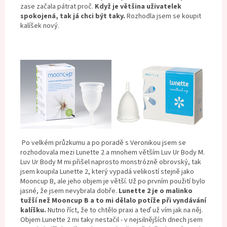
zase začala pátrat proč.
Když je většina uživatelek
spokojená, tak já chci být taky.
Rozhodla jsem se koupit
kalíšek nový.
Po velkém průzkumu a po poradě s Veronikou jsem se
rozhodovala mezi Lunette 2 a mnohem větším Luv Ur Body M.
Luv Ur Body M mi přišel naprosto monstrózně obrovský, tak
jsem koupila Lunette 2, který vypadá velikostí stejně jako
Mooncup B, ale jeho objem je větší. Už po prvním použití bylo
jasné, že jsem nevybrala dobře.
Lunette 2 je o malinko
tužší než Mooncup B a to mi dělalo potíže při vyndávání
kalíšku.
Nutno říct, že to chtělo praxi a teď už vím jak na něj.
Objem Lunette 2 mi taky nestačil - v nejsilnějších dnech jsem