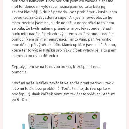
periodě s kalíškem. První periodu jsem asi zaváděla špatně,
měl tendence mi vylézat a možná jsem se také bála jej
zavést hlouběji. A druhá perioda - bez problému! Zkusila jsem
novou techniku zavádění a super. Ani jsem nevěděla, že ho
mám. Necítila jsem ho, nikde netlačil a neprotékal (a to jsem
se bála, že kvůli malému průměru mi protékat bude.) Snad
budu mít i nadále čípek zdravý a tento kalíšek bude i nadále
pomocníkem při mé menstruaci. Tímto Vám, paní Veroniko,
moc děkuji při výběru kalíšku Mamicup M. A jsem další ženou,
které tento výběr kalíšku pro nízký čípek vyhovuje, a to jsem
maminka po dvou dětech :)
Zeptaly jsem se na tu novou pozici, která paní Lence
pomohla:
Když mi nešel kalíšek zavádět ve sprše první periodu, tak v
leže mi to šlo bez problémů. Teď už mi to jde i ve sprše v
podřepu. :) Jinak kalíšek nemusím tak často vylévat. Stačí mi
po 6 - 8 h. :)