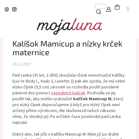
Prejsť
na
obsah
Kalíšok Mamicup a nízky krček
maternice
16.11.2017
Paní Lenka (35 let, 2 děti) zkoušela různé menstruační kalíšky
(Luv Ur Body L, Yuuki 2, Lunette 2) pak ale zjistila, že má velmi
nízko čípek (3,5 cm) zároveň se rozhodla posílit povolené
pánevní dno pomocí
vaginálních kuliček
. Rozhodla se jej
posílit tak, aby mohla vyzkoušet
kalíšek Mamicup M
, který
pro nízký čípek doporučujeme (i když pro nízký čípek není
určený přímo výrobcem, dle zkušeností našich zákaznic
víme, že vhodný je). Po určitém čase posilování paní Lenka
napsala:
Dobrý den, tak píši o kalíšku Mamicup M. Mám již po druhé