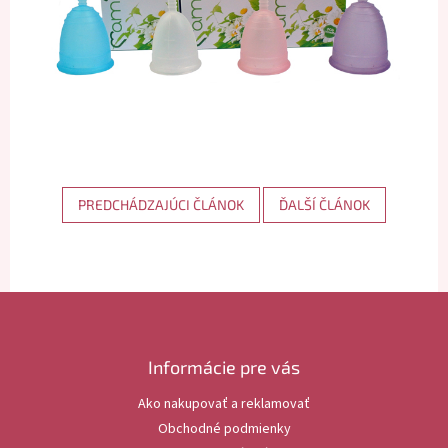
PREDCHÁDZAJÚCI ČLÁNOK
ĎALŠÍ ČLÁNOK
Z
á
p
ä
Informácie pre vás
t
Ako nakupovať a reklamovať
i
Obchodné podmienky
e