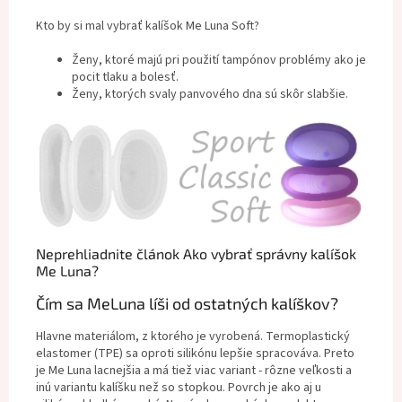
Kto by si mal vybrať kalíšok Me Luna Soft?
Ženy, ktoré majú pri použití tampónov problémy ako je
pocit tlaku a bolesť.
Ženy, ktorých svaly panvového dna sú skôr slabšie.
Neprehliadnite článok Ako vybrať správny kalíšok
Me Luna?
Čím sa MeLuna líši od ostatných kalíškov?
Hlavne materiálom, z ktorého je vyrobená. Termoplastický
elastomer (TPE) sa oproti silikónu lepšie spracováva. Preto
je Me Luna lacnejšia a má tiež viac variant - rôzne veľkosti a
inú variantu kalíšku než so stopkou. Povrch je ako aj u