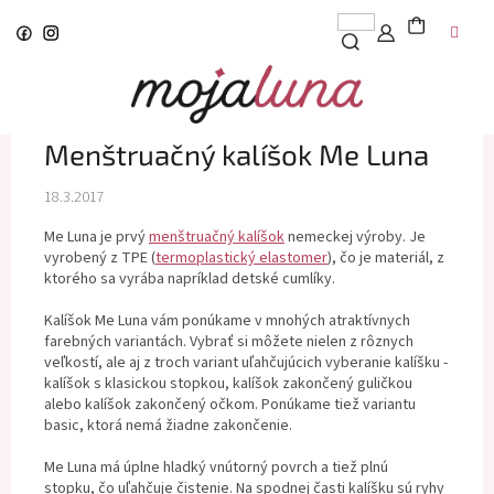
Prejsť
na
obsah
Menštruačný kalíšok Me Luna
18.3.2017
Me Luna je prvý
menštruačný kalíšok
nemeckej výroby. Je
vyrobený z TPE (
termoplastický elastomer
), čo je materiál, z
ktorého sa vyrába napríklad detské cumlíky.
Kalíšok Me Luna vám ponúkame v mnohých atraktívnych
farebných variantách. Vybrať si môžete nielen z rôznych
veľkostí, ale aj z troch variant uľahčujúcich vyberanie kalíšku -
kalíšok s klasickou stopkou, kalíšok zakončený guličkou
alebo kalíšok zakončený očkom. Ponúkame tiež variantu
basic, ktorá nemá žiadne zakončenie.
Me Luna má úplne hladký vnútorný povrch a tiež plnú
stopku, čo uľahčuje čistenie. Na spodnej časti kalíšku sú ryhy