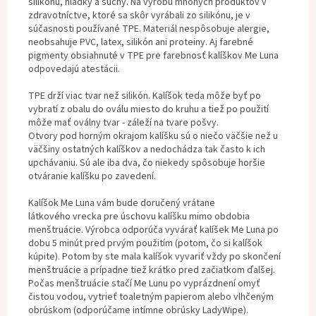
silikónu, hladký a suchý. Na výrobu mnohých produktov v
zdravotníctve, ktoré sa skôr vyrábali zo silikónu, je v
súčasnosti používané TPE. Materiál nespôsobuje alergie,
neobsahuje PVC, latex, silikón ani proteiny. Aj farebné
pigmenty obsiahnuté v TPE pre farebnosť kalíškov Me Luna
odpovedajú atestácii.
TPE drží viac tvar než silikón. Kalíšok teda môže byť po
vybratí z obalu do oválu miesto do kruhu a tiež po použití
môže mať oválny tvar - záleží na tvare pošvy.
Otvory pod horným okrajom kalíšku sú o niečo väčšie než u
väčšiny ostatných kalíškov a nedochádza tak často k ich
upchávaniu. Sú ale iba dva, čo niekedy spôsobuje horšie
otváranie kalíšku po zavedení.
Kalíšok Me Luna vám bude doručený vrátane
látkového vrecka pre úschovu kalíšku mimo obdobia
menštruácie. Výrobca odporúča vyvárať kalíšek Me Luna po
dobu 5 minút pred prvým použitím (potom, čo si kalíšok
kúpite). Potom by ste mala kalíšok vyvariť vždy po skončení
menštruácie a prípadne tiež krátko pred začiatkom ďalšej.
Počas menštruácie stačí Me Lunu po vyprázdnení omyť
čistou vodou, vytrieť toaletným papierom alebo vlhčeným
obrúskom (odporúčame intímne obrúsky LadyWipe).