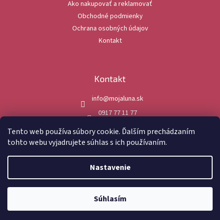
Ako nakupovať a reklamovať
i
Obchodné podmienky
e
Ochrana osobných údajov
Kontakt
Kontakt
info
@
mojaluna.sk
0917 77 11 77
mojaluna.sk
Tento web používa súbory cookie. Ďalším prechádzaním
tohto webu vyjadrujete súhlas s ich používaním.
Nastavenie
Vytvoril Shoptet
Súhlasím
Copyright 2026
MojaLuna.sk
. Všetky práva vyhradené.