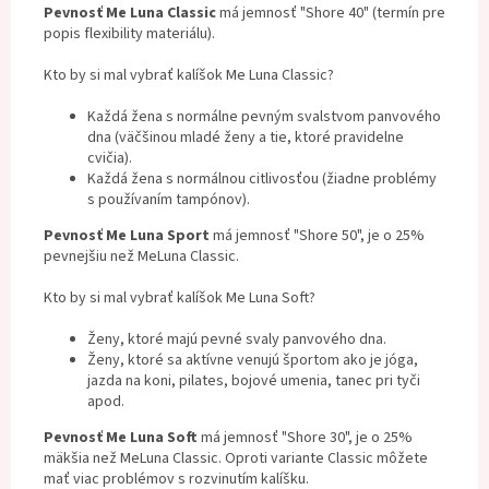
Pevnosť Me Luna Classic
má jemnosť "Shore 40" (termín pre
popis flexibility materiálu).
Kto by si mal vybrať kalíšok Me Luna Classic?
Každá žena s normálne pevným svalstvom panvového
dna (väčšinou mladé ženy a tie, ktoré pravidelne
cvičia).
Každá žena s normálnou citlivosťou (žiadne problémy
s používaním tampónov).
Pevnosť Me Luna Sport
má jemnosť "Shore 50", je o 25%
pevnejšiu než MeLuna Classic.
Kto by si mal vybrať kalíšok Me Luna Soft?
Ženy, ktoré majú pevné svaly panvového dna.
Ženy, ktoré sa aktívne venujú športom ako je jóga,
jazda na koni, pilates, bojové umenia, tanec pri tyči
apod.
Pevnosť Me Luna Soft
má jemnosť "Shore 30", je o 25%
mäkšia než MeLuna Classic. Oproti variante Classic môžete
mať viac problémov s rozvinutím kalíšku.