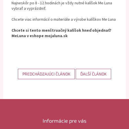
Najneskôr po 8 - 12 hodinách je vždy nutné kalíšok Me Luna
vybrať a vyprázdniť.
Chcete viac informácií o materiále a výrobe kalíškov Me Luna
Chcete si tento menštruačný kalíšok hneď objednať?
MeLuna v eshope mojaluna.sk
PREDCHÁDZAJÚCI ČLÁNOK
ĎALŠÍ ČLÁNOK
Z
á
p
ä
Informácie pre vás
t