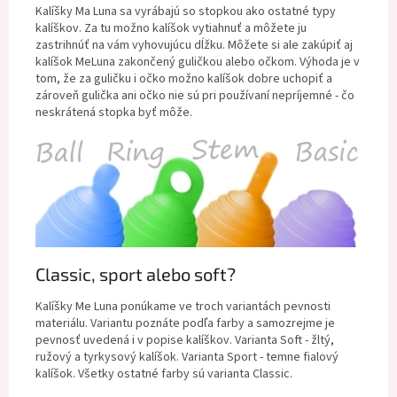
Kalíšky Ma Luna sa vyrábajú so stopkou ako ostatné typy
kalíškov. Za tu možno kalíšok vytiahnuť a môžete ju
zastrihnúť na vám vyhovujúcu dĺžku. Môžete si ale zakúpiť aj
kalíšok MeLuna zakončený guličkou alebo očkom. Výhoda je v
tom, že za guličku i očko možno kalíšok dobre uchopiť a
zároveň gulička ani očko nie sú pri používaní nepríjemné - čo
neskrátená stopka byť môže.
Classic, sport alebo soft?
Kalíšky Me Luna ponúkame ve troch variantách pevnosti
materiálu. Variantu poznáte podľa farby a samozrejme je
pevnosť uvedená i v popise kalíškov. Varianta Soft - žltý,
ružový a tyrkysový kalíšok. Varianta Sport - temne fialový
kalíšok. Všetky ostatné farby sú varianta Classic.