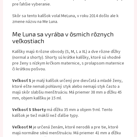
pre ľahšie vyberanie.
Skôr sa tento kalíšok volal MeLuna, v roku 2014 došlo ale k
zmene názvu na Me Luna.
Me Luna sa vyrába v ôsmich rôznych
veľkostiach
Kalíšky majú 4 rôzne obvody (S, M, L a XL) a dve rôzne dĺžky
(normal a shorty). Shorty sú krátke kalíšky, ktoré sú vhodné
pre ženy s nízkym krčkom maternice, s prolapsom maternice
či krátkou pošvou.
Veľkosť S
je malý kalíšok určený pre dievčatá a mladé ženy,
ktoré ešte nemali pohlavný styk alebo nemajú styk často a
majú skôr slabšiu menštruáciu. Má priemer 38 mm a dĺžku 45
mm, objem kalíšku je 15 ml.
Veľkosť S Shorty
má dĺžku 35 mm a objem 9 ml. Tento
kalíšok je tiež mäkší než ďalšie typy.
Veľkosť M
je určená ženám, ktoré nerodili a pre tie, ktoré
majú normálne silnú menštruáciu. Má priemer 41 mm a dĺžku