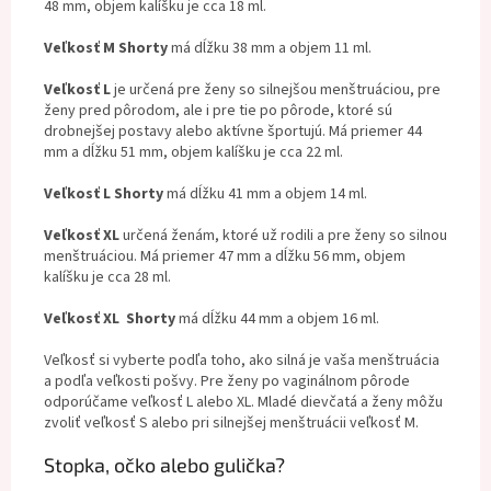
48 mm, objem kalíšku je cca 18 ml.
Veľkosť M Shorty
má dĺžku 38 mm a objem 11 ml.
Veľkosť L
je určená pre ženy so silnejšou menštruáciou, pre
ženy pred pôrodom, ale i pre tie po pôrode, ktoré sú
drobnejšej postavy alebo aktívne športujú. Má priemer 44
mm a dĺžku 51 mm, objem kalíšku je cca 22 ml.
Veľkosť L Shorty
má dĺžku 41 mm a objem 14 ml.
Veľkosť XL
určená ženám, ktoré už rodili a pre ženy so silnou
menštruáciou. Má priemer 47 mm a dĺžku 56 mm, objem
kalíšku je cca 28 ml.
Veľkosť XL Shorty
má dĺžku 44 mm a objem 16 ml.
Veľkosť si vyberte podľa toho, ako silná je vaša menštruácia
a podľa veľkosti pošvy. Pre ženy po vaginálnom pôrode
odporúčame veľkosť L alebo XL. Mladé dievčatá a ženy môžu
zvoliť veľkosť S alebo pri silnejšej menštruácii veľkosť M.
Stopka, očko alebo gulička?